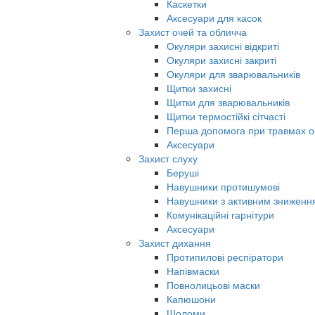
Каскетки
Аксесуари для касок
Захист очей та обличча
Окуляри захисні відкриті
Окуляри захисні закриті
Окуляри для зварювальників
Щитки захисні
Щитки для зварювальників
Щитки термостійкі сітчасті
Перша допомога при травмах о
Аксесуари
Захист слуху
Беруші
Навушники протишумові
Навушники з активним знижен
Комунікаційні гарнітури
Аксесуари
Захист дихання
Протипилові респіратори
Напівмаски
Повнолицьові маски
Капюшони
Шоломи