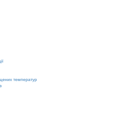
ії
вищених температур
в