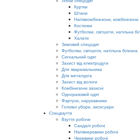
Літній спецодяг
Куртки
Штани
Напівкомбінезони, комбінезони
Костюми
Футболки, світшоти, натільна бі
Халати
Зимовий спецодяг
Футболки, світшоти, натільна білизна
Сигнальний одяг
Захист від електродуги
Для зварювальника
Для металурга
Захист від вологи
Комбінезони захисні
Одноразовий одяг
Фартухи, нарукавники
Головні убори, аксесуари
Спецвзуття
Взуття робоче
Сандалі робочі
Напівчеревики робочі
Черевики робочі