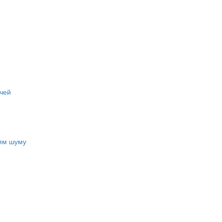
чей
ням шуму