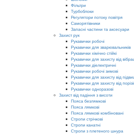
Фільтри
Турбоблоки
Регулятори потоку повітря
Саморятівники
Запасні частини та аксесуари
Захист рук
Рукавички робочі
Рукавички для зварювальників
Рукавички хімічно стійкі
Рукавички для захисту від вібрац
Рукавички діелектричні
Рукавички робочі зимові
Рукавички для захисту від під
Рукавички для захисту від порізі
Рукавички одноразові
Захист від падіння з висоти
Пояса безлямкові
Пояса лямкові
Пояса лямкові комбіновані
Стропи стрічкові
Стропи канатні
Стропи з плетеного шнура