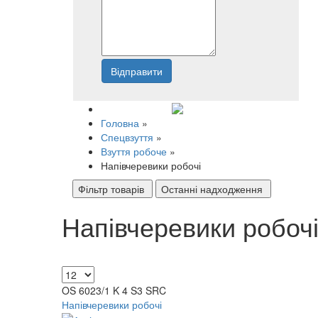
Відправити
Напишіть нам
Головна
»
Спецвзуття
»
Взуття робоче
»
Напівчеревики робочі
Фільтр товарів
Останні надходження
Напівчеревики робоч
OS 6023/1 K 4 S3 SRC
Напівчеревики робочі