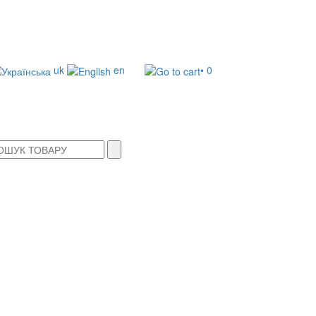
uk
en
• 0