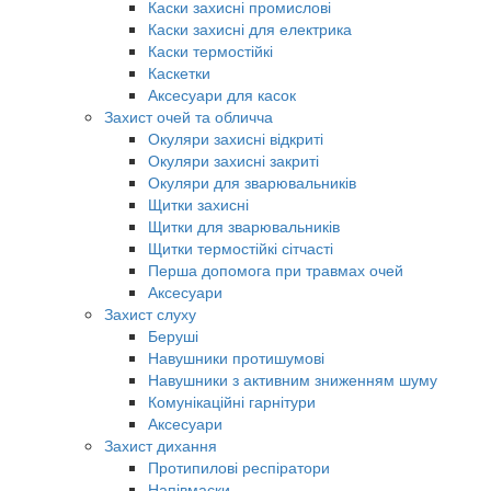
Каски захисні промислові
Каски захисні для електрика
Каски термостійкі
Каскетки
Аксесуари для касок
Захист очей та обличча
Окуляри захисні відкриті
Окуляри захисні закриті
Окуляри для зварювальників
Щитки захисні
Щитки для зварювальників
Щитки термостійкі сітчасті
Перша допомога при травмах очей
Аксесуари
Захист слуху
Беруші
Навушники протишумові
Навушники з активним зниженням шуму
Комунікаційні гарнітури
Аксесуари
Захист дихання
Протипилові респіратори
Напівмаски