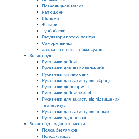
Повнолицьові маски
Капюшони
Шоломи
Фільтри
Турбоблоки
Регулятори потоку повітря
Саморятівники
Запасні частини та аксесуари
Захист рук
Рукавички робочі
Рукавички для зварювальників
Рукавички хімічно стійкі
Рукавички для захисту від вібрації
Рукавички діелектричні
Рукавички робочі зимові
Рукавички для захисту від підвищених
температур
Рукавички для захисту від порізів
Рукавички одноразові
Захист від падіння з висоти
Пояса безлямкові
Пояса лямкові