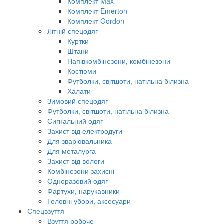
Комплект Max
Комплект Emerton
Комплект Gordon
Літній спецодяг
Куртки
Штани
Напівкомбінезони, комбінезони
Костюми
Футболки, світшоти, натільна білизна
Халати
Зимовий спецодяг
Футболки, світшоти, натільна білизна
Сигнальний одяг
Захист від електродуги
Для зварювальника
Для металурга
Захист від вологи
Комбінезони захисні
Одноразовий одяг
Фартухи, нарукавники
Головні убори, аксесуари
Спецвзуття
Взуття робоче