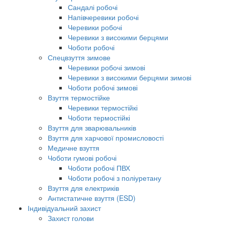
Сандалі робочі
Напівчеревики робочі
Черевики робочі
Черевики з високими берцями
Чоботи робочі
Спецвзуття зимове
Черевики робочі зимові
Черевики з високими берцями зимові
Чоботи робочі зимові
Взуття термостійке
Черевики термостійкі
Чоботи термостійкі
Взуття для зварювальників
Взуття для харчової промисловості
Медичне взуття
Чоботи гумові робочі
Чоботи робочі ПВХ
Чоботи робочі з поліуретану
Взуття для електриків
Антистатичне взуття (ESD)
Індивідуальний захист
Захист голови