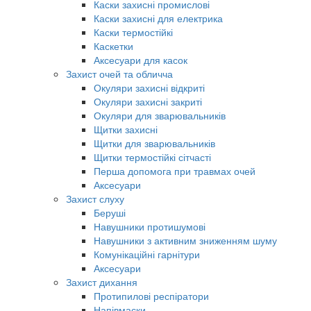
Каски захисні промислові
Каски захисні для електрика
Каски термостійкі
Каскетки
Аксесуари для касок
Захист очей та обличча
Окуляри захисні відкриті
Окуляри захисні закриті
Окуляри для зварювальників
Щитки захисні
Щитки для зварювальників
Щитки термостійкі сітчасті
Перша допомога при травмах очей
Аксесуари
Захист слуху
Беруші
Навушники протишумові
Навушники з активним зниженням шуму
Комунікаційні гарнітури
Аксесуари
Захист дихання
Протипилові респіратори
Напівмаски