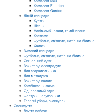
Комплект Max
Комплект Emerton
Комплект Gordon
Літній спецодяг
Куртки
Штани
Напівкомбінезони, комбінезони
Костюми
Футболки, світшоти, натільна білизна
Халати
Зимовий спецодяг
Футболки, світшоти, натільна білизна
Сигнальний одяг
Захист від електродуги
Для зварювальника
Для металурга
Захист від вологи
Комбінезони захисні
Одноразовий одяг
Фартухи, нарукавники
Головні убори, аксесуари
Спецвзуття
Взуття робоче