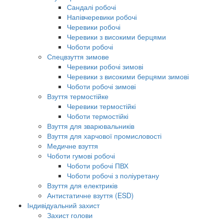
Сандалі робочі
Напівчеревики робочі
Черевики робочі
Черевики з високими берцями
Чоботи робочі
Спецвзуття зимове
Черевики робочі зимові
Черевики з високими берцями зимові
Чоботи робочі зимові
Взуття термостійке
Черевики термостійкі
Чоботи термостійкі
Взуття для зварювальників
Взуття для харчової промисловості
Медичне взуття
Чоботи гумові робочі
Чоботи робочі ПВХ
Чоботи робочі з поліуретану
Взуття для електриків
Антистатичне взуття (ESD)
Індивідуальний захист
Захист голови