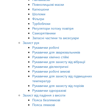
Повнолицьові маски
Капюшони
Шоломи
Фільтри
Турбоблоки
Регулятори потоку повітря
Саморятівники
Запасні частини та аксесуари
Захист рук
Рукавички робочі
Рукавички для зварювальників
Рукавички хімічно стійкі
Рукавички для захисту від вібрації
Рукавички діелектричні
Рукавички робочі зимові
Рукавички для захисту від підвищених
температур
Рукавички для захисту від порізів
Рукавички одноразові
Захист від падіння з висоти
Пояса безлямкові
Пояса лямкові