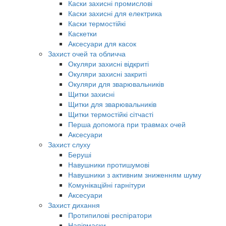
Каски захисні промислові
Каски захисні для електрика
Каски термостійкі
Каскетки
Аксесуари для касок
Захист очей та обличча
Окуляри захисні відкриті
Окуляри захисні закриті
Окуляри для зварювальників
Щитки захисні
Щитки для зварювальників
Щитки термостійкі сітчасті
Перша допомога при травмах очей
Аксесуари
Захист слуху
Беруші
Навушники протишумові
Навушники з активним зниженням шуму
Комунікаційні гарнітури
Аксесуари
Захист дихання
Протипилові респіратори
Напівмаски