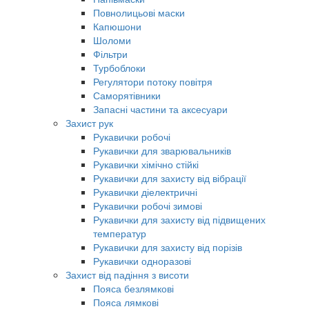
Повнолицьові маски
Капюшони
Шоломи
Фільтри
Турбоблоки
Регулятори потоку повітря
Саморятівники
Запасні частини та аксесуари
Захист рук
Рукавички робочі
Рукавички для зварювальників
Рукавички хімічно стійкі
Рукавички для захисту від вібрації
Рукавички діелектричні
Рукавички робочі зимові
Рукавички для захисту від підвищених
температур
Рукавички для захисту від порізів
Рукавички одноразові
Захист від падіння з висоти
Пояса безлямкові
Пояса лямкові