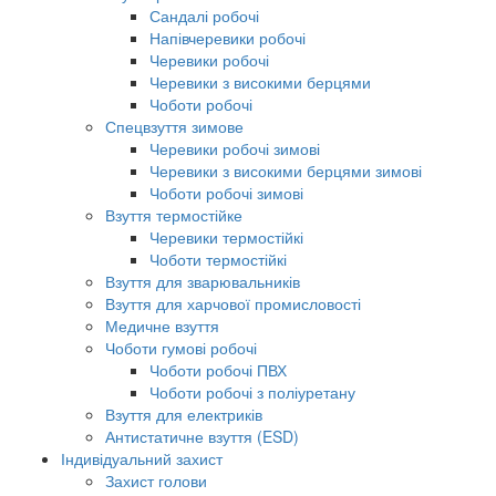
Сандалі робочі
Напівчеревики робочі
Черевики робочі
Черевики з високими берцями
Чоботи робочі
Спецвзуття зимове
Черевики робочі зимові
Черевики з високими берцями зимові
Чоботи робочі зимові
Взуття термостійке
Черевики термостійкі
Чоботи термостійкі
Взуття для зварювальників
Взуття для харчової промисловості
Медичне взуття
Чоботи гумові робочі
Чоботи робочі ПВХ
Чоботи робочі з поліуретану
Взуття для електриків
Антистатичне взуття (ESD)
Індивідуальний захист
Захист голови