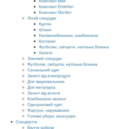
Комплект Max
Комплект Emerton
Комплект Gordon
Літній спецодяг
Куртки
Штани
Напівкомбінезони, комбінезони
Костюми
Футболки, світшоти, натільна білизна
Халати
Зимовий спецодяг
Футболки, світшоти, натільна білизна
Сигнальний одяг
Захист від електродуги
Для зварювальника
Для металурга
Захист від вологи
Комбінезони захисні
Одноразовий одяг
Фартухи, нарукавники
Головні убори, аксесуари
Спецвзуття
Взуття робоче