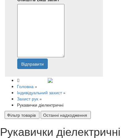
Відправити
Напишіть нам
Головна
»
Індивідуальний захист
»
Захист рук
»
Рукавички діелектричні
Фільтр товарів
Останні надходження
Рукавички діелектричні