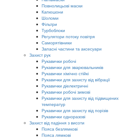
Повнолицьові маски
Капюшони
Шоломи
Фільтри
Турбоблоки
Регулятори потоку повітря
Саморятівники
Запасні частини та аксесуари
Захист рук
Рукавички робочі
Рукавички для зварювальників
Рукавички хімічно стійкі
Рукавички для захисту від вібрації
Рукавички діелектричні
Рукавички робочі зимові
Рукавички для захисту від підвищених
температур
Рукавички для захисту від порізів
Рукавички одноразові
Захист від падіння з висоти
Пояса безлямкові
Пояса лямкові