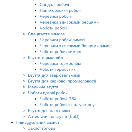
Сандалі робочі
Напівчеревики робочі
Черевики робочі
Черевики з високими берцями
Чоботи робочі
Спецвзуття зимове
Черевики робочі зимові
Черевики з високими берцями зимові
Чоботи робочі зимові
Взуття термостійке
Черевики термостійкі
Чоботи термостійкі
Взуття для зварювальників
Взуття для харчової промисловості
Медичне взуття
Чоботи гумові робочі
Чоботи робочі ПВХ
Чоботи робочі з поліуретану
Взуття для електриків
Антистатичне взуття (ESD)
Індивідуальний захист
Захист голови