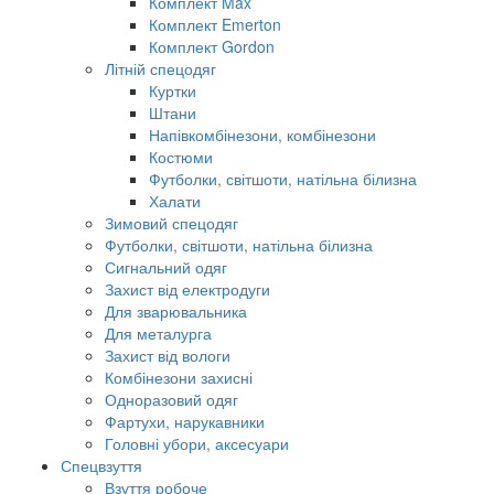
Комплект Max
Комплект Emerton
Комплект Gordon
Літній спецодяг
Куртки
Штани
Напівкомбінезони, комбінезони
Костюми
Футболки, світшоти, натільна білизна
Халати
Зимовий спецодяг
Футболки, світшоти, натільна білизна
Сигнальний одяг
Захист від електродуги
Для зварювальника
Для металурга
Захист від вологи
Комбінезони захисні
Одноразовий одяг
Фартухи, нарукавники
Головні убори, аксесуари
Спецвзуття
Взуття робоче