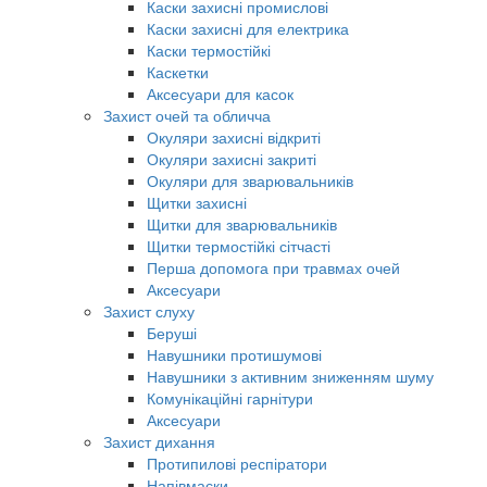
Каски захисні промислові
Каски захисні для електрика
Каски термостійкі
Каскетки
Аксесуари для касок
Захист очей та обличча
Окуляри захисні відкриті
Окуляри захисні закриті
Окуляри для зварювальників
Щитки захисні
Щитки для зварювальників
Щитки термостійкі сітчасті
Перша допомога при травмах очей
Аксесуари
Захист слуху
Беруші
Навушники протишумові
Навушники з активним зниженням шуму
Комунікаційні гарнітури
Аксесуари
Захист дихання
Протипилові респіратори
Напівмаски