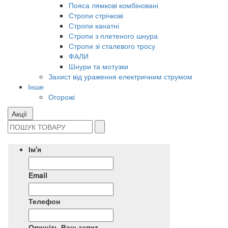
Пояса лямкові комбіновані
Стропи стрічкові
Стропи канатні
Стропи з плетеного шнура
Стропи зі сталевого тросу
ФАЛИ
Шнури та мотузки
Захист від ураження електричним струмом
Інше
Огорожі
Акції
Ім'я
Email
Телефон
Опишіть Ваш запит