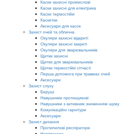
Каски захисні промислові
Каски захисні для електрика
Каски термостійкі
Каскетки
Аксесуари для касок
Захист очей та обличча
Окуляри захисні відкриті
Окуляри захисні закриті
Окуляри для зварювальників
Щитки захисні
Щитки для зварювальників
Щитки термостійкі сітчасті
Перша допомога при травмах очей
Аксесуари
Захист слуху
Беруші
Навушники протишумові
Навушники з активним зниженням шуму
Комунікаційні гарнітури
Аксесуари
Захист дихання
Протипилові респіратори
Напівмаски