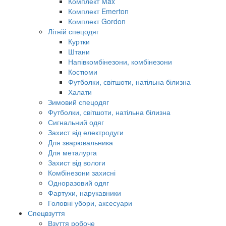
Комплект Max
Комплект Emerton
Комплект Gordon
Літній спецодяг
Куртки
Штани
Напівкомбінезони, комбінезони
Костюми
Футболки, світшоти, натільна білизна
Халати
Зимовий спецодяг
Футболки, світшоти, натільна білизна
Сигнальний одяг
Захист від електродуги
Для зварювальника
Для металурга
Захист від вологи
Комбінезони захисні
Одноразовий одяг
Фартухи, нарукавники
Головні убори, аксесуари
Спецвзуття
Взуття робоче