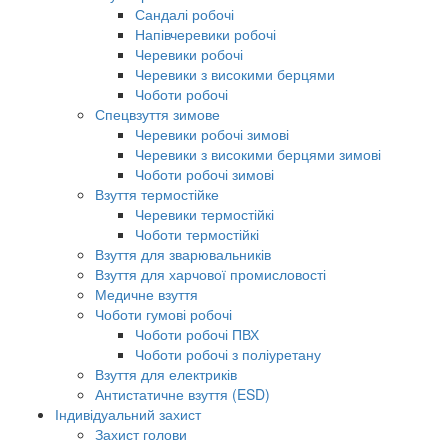
Сандалі робочі
Напівчеревики робочі
Черевики робочі
Черевики з високими берцями
Чоботи робочі
Спецвзуття зимове
Черевики робочі зимові
Черевики з високими берцями зимові
Чоботи робочі зимові
Взуття термостійке
Черевики термостійкі
Чоботи термостійкі
Взуття для зварювальників
Взуття для харчової промисловості
Медичне взуття
Чоботи гумові робочі
Чоботи робочі ПВХ
Чоботи робочі з поліуретану
Взуття для електриків
Антистатичне взуття (ESD)
Індивідуальний захист
Захист голови