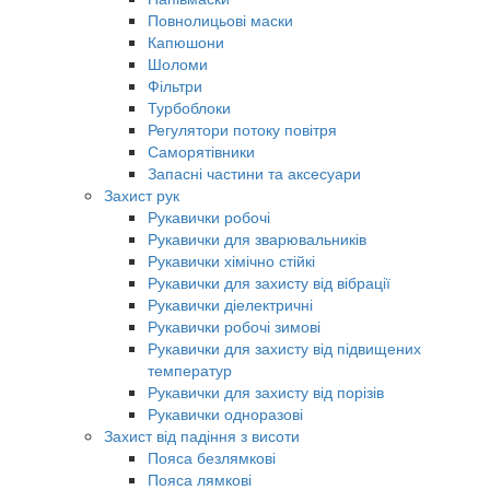
Повнолицьові маски
Капюшони
Шоломи
Фільтри
Турбоблоки
Регулятори потоку повітря
Саморятівники
Запасні частини та аксесуари
Захист рук
Рукавички робочі
Рукавички для зварювальників
Рукавички хімічно стійкі
Рукавички для захисту від вібрації
Рукавички діелектричні
Рукавички робочі зимові
Рукавички для захисту від підвищених
температур
Рукавички для захисту від порізів
Рукавички одноразові
Захист від падіння з висоти
Пояса безлямкові
Пояса лямкові