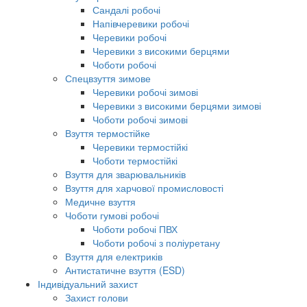
Сандалі робочі
Напівчеревики робочі
Черевики робочі
Черевики з високими берцями
Чоботи робочі
Спецвзуття зимове
Черевики робочі зимові
Черевики з високими берцями зимові
Чоботи робочі зимові
Взуття термостійке
Черевики термостійкі
Чоботи термостійкі
Взуття для зварювальників
Взуття для харчової промисловості
Медичне взуття
Чоботи гумові робочі
Чоботи робочі ПВХ
Чоботи робочі з поліуретану
Взуття для електриків
Антистатичне взуття (ESD)
Індивідуальний захист
Захист голови