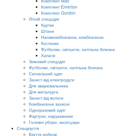
Комплект Max
Комплект Emerton
Комплект Gordon
Літній спецодяг
Куртки
Штани
Напівкомбінезони, комбінезони
Костюми
Футболки, світшоти, натільна білизна
Халати
Зимовий спецодяг
Футболки, світшоти, натільна білизна
Сигнальний одяг
Захист від електродуги
Для зварювальника
Для металурга
Захист від вологи
Комбінезони захисні
Одноразовий одяг
Фартухи, нарукавники
Головні убори, аксесуари
Спецвзуття
Взуття робоче