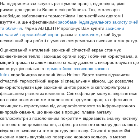
На підприємствах існують різні умови праці і, відповідно, різні
ризики для здоров'я Вашого співробітника. Так, сталеварів
необхідно забезпечити термостійким і вогнестійким одягом і
взуттям, а ще ефективними
засобами індивідуального захисту очей
та обличчя
. Фірма АВ ЦЕНТР пропонує Вам купити
захисний
сітчастий термостійкий екран
разом із
тримачем
, який буде
незамінний при роботі в умовах екстремально високих температур.
Оцинкований металевий захисний сітчастий екран стримує
конвективное тепло і захищає органи зору і обличчя користувача, а
міцний тримач із алюмінієвого сплаву дозволяє використовувати цю
конструкцію спільно з
термостійкою захисною каскою
Intex
виробництва компанії Voss Helme. Варто також відзначити
сітчастий термостійкий екран зі спеціальним вікном, що дозволяє
використовувати цей захисний щиток разом зі світлофільтром з
фіксованим рівнем затемнення. Світлофільтри можуть відрізнятися
по своїм властивостям в залежності від умов праці та ефективно
захищають користувача від ультрафіолетового та інфрачервоного
випромінювання,
що
виникає в процесі плавки металу:
світлофільтри з позолоченим покриттям відбивають значну частину
теплового випромінювання, а фільтри синього кольору дозволяють
візуально визначити температуру розплаву. Сітчасті термостійкі
екрани мають внутрішню поверхню чорного кольору, з метою