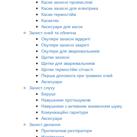
Каски захисні промислові
Каски захисні для електрика
Каски термостійкі
Каскетки
Аксесуари для касок
Захист очей та обличча
Окуляри захисні відкриті
Окуляри захисні закриті
Окуляри для зварювальників
Щитки захисні
Щитки для зварювальників
Щитки термостійкі сітчасті
Перша допомога при травмах очей
Аксесуари
Захист слуху
Беруші
Навушники протишумові
Навушники з активним зниженням шуму
Комунікаційні гарнітури
Аксесуари
Захист дихання
Протипилові респіратори
Напівмаски