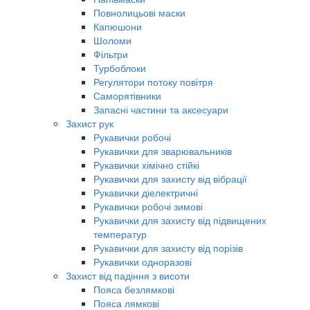
Повнолицьові маски
Капюшони
Шоломи
Фільтри
Турбоблоки
Регулятори потоку повітря
Саморятівники
Запасні частини та аксесуари
Захист рук
Рукавички робочі
Рукавички для зварювальників
Рукавички хімічно стійкі
Рукавички для захисту від вібрації
Рукавички діелектричні
Рукавички робочі зимові
Рукавички для захисту від підвищених
температур
Рукавички для захисту від порізів
Рукавички одноразові
Захист від падіння з висоти
Пояса безлямкові
Пояса лямкові