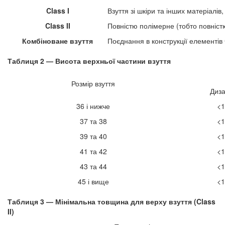
Class I
Взуття зі шкіри та інших матеріалі
Class II
Повністю полімерне (тобто повніст
Комбіноване взуття
Поєднання в конструкції елементів C
Таблиця 2 — Висота верхньої частини взуття
Розмір взуття
Диза
36 і нижче
<1
37 та 38
<1
39 та 40
<1
41 та 42
<1
43 та 44
<1
45 і вище
<1
Таблиця 3 — Мінімальна товщина для верху взуття (Class
II)