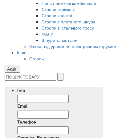
Пояса лямкові комбіновані
Стропи стрічкові
Стропи канатні
Стропи з плетеного шнура
Стропи зі сталевого тросу
ФАЛИ
Шнури та мотузки
Захист від ураження електричним струмом
Інше
Огорожі
Акції
Ім'я
Email
Телефон
Опишіть Ваш запит