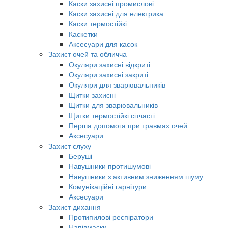
Каски захисні промислові
Каски захисні для електрика
Каски термостійкі
Каскетки
Аксесуари для касок
Захист очей та обличча
Окуляри захисні відкриті
Окуляри захисні закриті
Окуляри для зварювальників
Щитки захисні
Щитки для зварювальників
Щитки термостійкі сітчасті
Перша допомога при травмах очей
Аксесуари
Захист слуху
Беруші
Навушники протишумові
Навушники з активним зниженням шуму
Комунікаційні гарнітури
Аксесуари
Захист дихання
Протипилові респіратори
Напівмаски