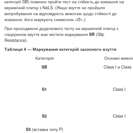
категорії SB) повинно пройти тест на стійкість до ковзання на
керамічній плитці з NaLS. (Якщо взуття не пройшло
випробування на відповідність вимогам щодо стійкості до
ковзання, його маркують символом «Ø».)
При проходженні додаткового тесту на керамічній плитці з
гліцерином взуття має містити маркування
SR
(Slip
Resistance).
Таблиця 4 — Маркування категорій захисного взуття
Категорія
Основні вимог
SB
Class I и Class 
S1
Class I
S2
Class I
S3
(вставка типу P)