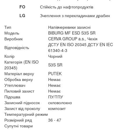
FO
Стійкість до нафтопродуктів
LG
Зчеплення з перекладинами драбин
Тип
Напівчеревики захисні
Модель
BIBURG MF ESD S3S SR
Виробник
CERVA GROUP a.s., Чехія
ДСТУ EN ISO 20345 ДСТУ EN IEC
Відповідність
61340-4-3
Колір
Чорний
Категорія (EN ISO
S3S SR
20345)
Матеріал верху
PUTEK
Обробка верху
Немає
Утеплювач
Немає
Пиловий захист
Немає
Підошва
ПУ/ТПУ
Захисний підносок
скловолокно
Захист від проколу
композит
Температурний режим
Розмірний ряд
36 - 47
Супутні товари