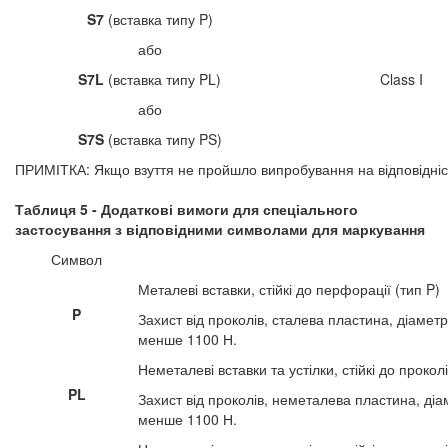
S7
(вставка типу P)
або
S7L
(вставка типу PL)
Class I
або
S7S
(вставка типу PS)
ПРИМІТКА: Якщо взуття не пройшло випробування на відповідніс
Таблиця 5 - Додаткові вимоги для спеціального
застосування з відповідними символами для маркування
Символ
Металеві вставки, стійкі до перфорації (тип P)
P
Захист від проколів, сталева пластина, діамет
менше 1100 Н.
Неметалеві вставки та устілки, стійкі до проколі
PL
Захист від проколів, неметалева пластина, ді
менше 1100 Н.