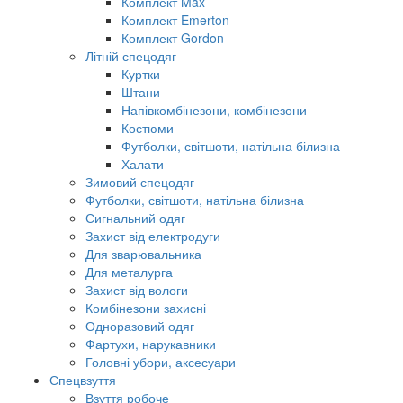
Комплект Max
Комплект Emerton
Комплект Gordon
Літній спецодяг
Куртки
Штани
Напівкомбінезони, комбінезони
Костюми
Футболки, світшоти, натільна білизна
Халати
Зимовий спецодяг
Футболки, світшоти, натільна білизна
Сигнальний одяг
Захист від електродуги
Для зварювальника
Для металурга
Захист від вологи
Комбінезони захисні
Одноразовий одяг
Фартухи, нарукавники
Головні убори, аксесуари
Спецвзуття
Взуття робоче