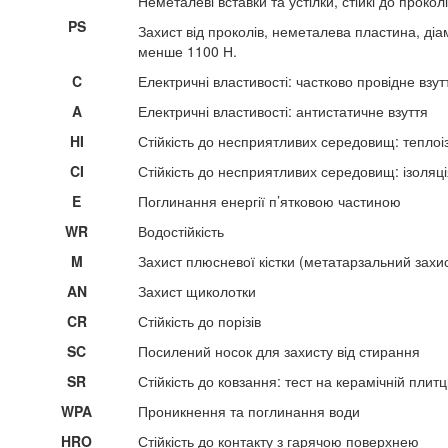
Неметалеві вставки та устілки, стійкі до прокол
PS
Захист від проколів, неметалева пластина, ді
менше 1100 Н.
C
Електричні властивості: частково провідне взут
A
Електричні властивості: антистатичне взуття
HI
Стійкість до несприятливих середовищ: теплоі
CI
Стійкість до несприятливих середовищ: ізоляц
E
Поглинання енергії п’ятковою частиною
WR
Водостійкість
M
Захист плюсневої кістки (метатарзальний захи
AN
Захист щиколотки
CR
Стійкість до порізів
SC
Посилений носок для захисту від стирання
SR
Стійкість до ковзання: тест на керамічній плитц
WPA
Проникнення та поглинання води
HRO
Стійкість до контакту з гарячою поверхнею