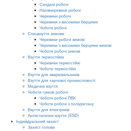
Сандалі робочі
Напівчеревики робочі
Черевики робочі
Черевики з високими берцями
Чоботи робочі
Спецвзуття зимове
Черевики робочі зимові
Черевики з високими берцями зимові
Чоботи робочі зимові
Взуття термостійке
Черевики термостійкі
Чоботи термостійкі
Взуття для зварювальників
Взуття для харчової промисловості
Медичне взуття
Чоботи гумові робочі
Чоботи робочі ПВХ
Чоботи робочі з поліуретану
Взуття для електриків
Антистатичне взуття (ESD)
Індивідуальний захист
Захист голови