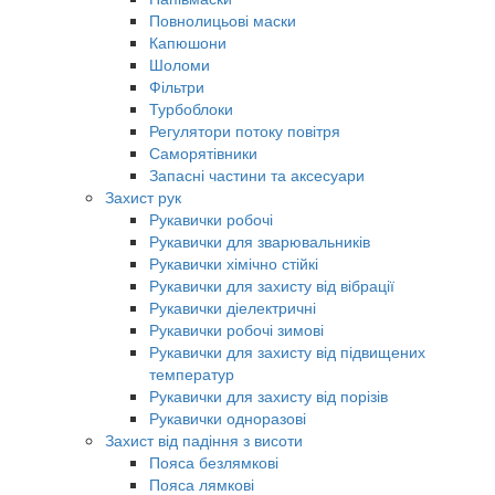
Повнолицьові маски
Капюшони
Шоломи
Фільтри
Турбоблоки
Регулятори потоку повітря
Саморятівники
Запасні частини та аксесуари
Захист рук
Рукавички робочі
Рукавички для зварювальників
Рукавички хімічно стійкі
Рукавички для захисту від вібрації
Рукавички діелектричні
Рукавички робочі зимові
Рукавички для захисту від підвищених
температур
Рукавички для захисту від порізів
Рукавички одноразові
Захист від падіння з висоти
Пояса безлямкові
Пояса лямкові