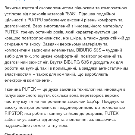
Захисне взуття зі скловолокнистим підноском та композитною
устілкою від проколів категорії "S3S". Підошва подвійної
щільності з PU/TPU забезпечує високий рівень комфорту та
довговічності. Верх виготовлений з інноваційного матеріалу
PUTEK, тренду останніх років, який характеризується ще
кращою повітропроникністю, ніж шкіра, а також дуже стійкий до
стирання та зносу. Завдяки верхньому матеріалу та
композитним захисним елементам, BIBURG S3S – чудовий
вибір для тих, хто шукає комфортний, повітропроникний та
довговічний захист ніг. Взуття BIBURG S3S підходить як для
роботи на вулиці, так і в приміщенні, а завдяки антистатичним
властивостям – також для компаній, що виробляють
електронні компоненти.
Тканина PUTEK — це дуже важлива технологічна інновація в
галузі захисного взуття, оскільки вона перетворює верхню
частину взуття на непроникний захисний бар'єр. Поєднуючи
високу повітропроникність і водонепроникність з технологією
RIPSTOP, яка робить тканину стійкою до розривів, PUTEK
забезпечує захист від зносу та зчеплення, залишаючись
надзвичайно легкою та гнучкою.
Особливості: