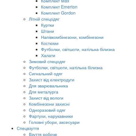
Комплект Max
Комплект Emerton
Комплект Gordon
Літній спецодяг
Куртки
Штани
Напівкомбінезони, комбінезони
Костюми
Футболки, світшоти, натільна білизна
Халати
Зимовий спецодяг
Футболки, світшоти, натільна білизна
Сигнальний одяг
Захист від електродуги
Для зварювальника
Для металурга
Захист від вологи
Комбінезони захисні
Одноразовий одяг
Фартухи, нарукавники
Головні убори, аксесуари
Спецвзуття
Взуття робоче