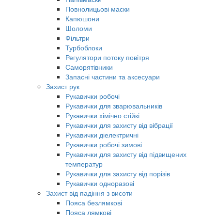
Повнолицьові маски
Капюшони
Шоломи
Фільтри
Турбоблоки
Регулятори потоку повітря
Саморятівники
Запасні частини та аксесуари
Захист рук
Рукавички робочі
Рукавички для зварювальників
Рукавички хімічно стійкі
Рукавички для захисту від вібрації
Рукавички діелектричні
Рукавички робочі зимові
Рукавички для захисту від підвищених
температур
Рукавички для захисту від порізів
Рукавички одноразові
Захист від падіння з висоти
Пояса безлямкові
Пояса лямкові