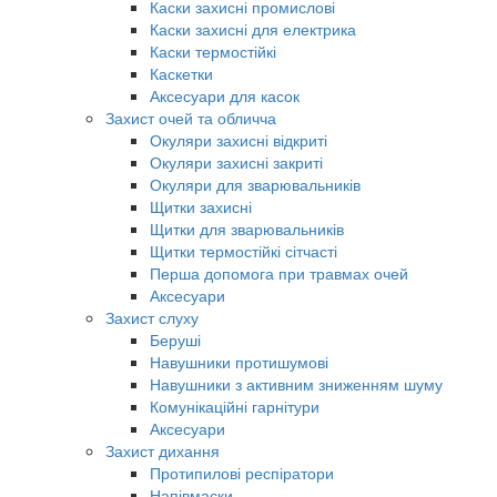
Каски захисні промислові
Каски захисні для електрика
Каски термостійкі
Каскетки
Аксесуари для касок
Захист очей та обличча
Окуляри захисні відкриті
Окуляри захисні закриті
Окуляри для зварювальників
Щитки захисні
Щитки для зварювальників
Щитки термостійкі сітчасті
Перша допомога при травмах очей
Аксесуари
Захист слуху
Беруші
Навушники протишумові
Навушники з активним зниженням шуму
Комунікаційні гарнітури
Аксесуари
Захист дихання
Протипилові респіратори
Напівмаски