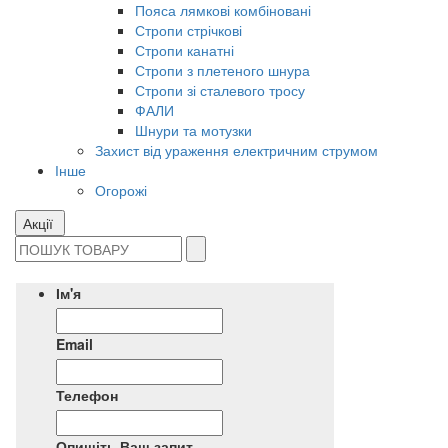
Пояса лямкові комбіновані
Стропи стрічкові
Стропи канатні
Стропи з плетеного шнура
Стропи зі сталевого тросу
ФАЛИ
Шнури та мотузки
Захист від ураження електричним струмом
Інше
Огорожі
Акції
Ім'я
Email
Телефон
Опишіть Ваш запит