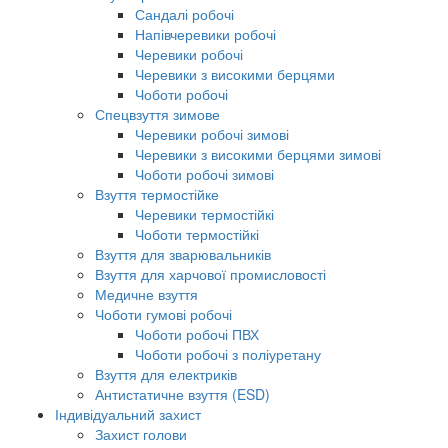
Сандалі робочі
Напівчеревики робочі
Черевики робочі
Черевики з високими берцями
Чоботи робочі
Спецвзуття зимове
Черевики робочі зимові
Черевики з високими берцями зимові
Чоботи робочі зимові
Взуття термостійке
Черевики термостійкі
Чоботи термостійкі
Взуття для зварювальників
Взуття для харчової промисловості
Медичне взуття
Чоботи гумові робочі
Чоботи робочі ПВХ
Чоботи робочі з поліуретану
Взуття для електриків
Антистатичне взуття (ESD)
Індивідуальний захист
Захист голови