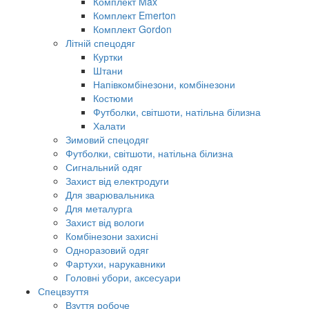
Комплект Max
Комплект Emerton
Комплект Gordon
Літній спецодяг
Куртки
Штани
Напівкомбінезони, комбінезони
Костюми
Футболки, світшоти, натільна білизна
Халати
Зимовий спецодяг
Футболки, світшоти, натільна білизна
Сигнальний одяг
Захист від електродуги
Для зварювальника
Для металурга
Захист від вологи
Комбінезони захисні
Одноразовий одяг
Фартухи, нарукавники
Головні убори, аксесуари
Спецвзуття
Взуття робоче