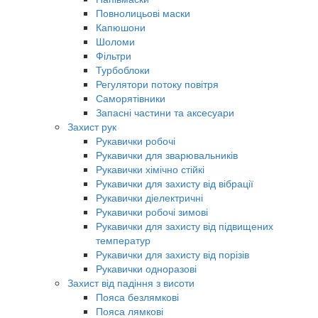
Повнолицьові маски
Капюшони
Шоломи
Фільтри
Турбоблоки
Регулятори потоку повітря
Саморятівники
Запасні частини та аксесуари
Захист рук
Рукавички робочі
Рукавички для зварювальників
Рукавички хімічно стійкі
Рукавички для захисту від вібрації
Рукавички діелектричні
Рукавички робочі зимові
Рукавички для захисту від підвищених
температур
Рукавички для захисту від порізів
Рукавички одноразові
Захист від падіння з висоти
Пояса безлямкові
Пояса лямкові