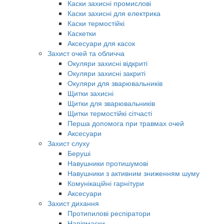
Каски захисні промислові
Каски захисні для електрика
Каски термостійкі
Каскетки
Аксесуари для касок
Захист очей та обличча
Окуляри захисні відкриті
Окуляри захисні закриті
Окуляри для зварювальників
Щитки захисні
Щитки для зварювальників
Щитки термостійкі сітчасті
Перша допомога при травмах очей
Аксесуари
Захист слуху
Беруші
Навушники протишумові
Навушники з активним зниженням шуму
Комунікаційні гарнітури
Аксесуари
Захист дихання
Протипилові респіратори
Напівмаски