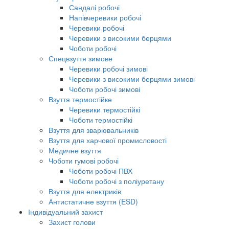
Сандалі робочі
Напівчеревики робочі
Черевики робочі
Черевики з високими берцями
Чоботи робочі
Спецвзуття зимове
Черевики робочі зимові
Черевики з високими берцями зимові
Чоботи робочі зимові
Взуття термостійке
Черевики термостійкі
Чоботи термостійкі
Взуття для зварювальників
Взуття для харчової промисловості
Медичне взуття
Чоботи гумові робочі
Чоботи робочі ПВХ
Чоботи робочі з поліуретану
Взуття для електриків
Антистатичне взуття (ESD)
Індивідуальний захист
Захист голови