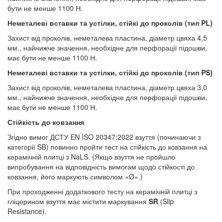
бути не менше 1100 Н.
Неметалеві вставки та устілки, стійкі до проколів (тип PL)
Захист від проколів, неметалева пластина, діаметр цвяха 4,5
мм., найнижче значення, необхідне для перфорації підошви,
має бути не менше 1100 Н.
Неметалеві вставки та устілки, стійкі до проколів (тип PS)
Захист від проколів, неметалева пластина, діаметр цвяха 3,0
мм., найнижче значення, необхідне для перфорації підошви,
має бути не менше 1100 Н.
Стійкість до ковзання
Згідно вимог ДСТУ EN ISO 20347:2022 взуття (починаючи з
категорії SB) повинно пройти тест на стійкість до ковзання на
керамічній плитці з NaLS. (Якщо взуття не пройшло
випробування на відповідність вимогам щодо стійкості до
ковзання, його маркують символом «Ø».)
При проходженні додаткового тесту на керамічній плитці з
гліцерином взуття має містити маркування
SR
(Slip
Resistance).