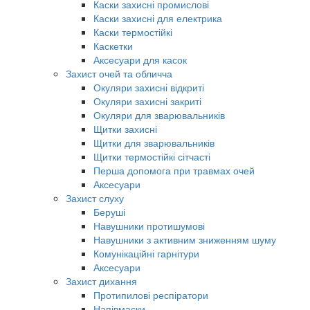
Каски захисні промислові
Каски захисні для електрика
Каски термостійкі
Каскетки
Аксесуари для касок
Захист очей та обличча
Окуляри захисні відкриті
Окуляри захисні закриті
Окуляри для зварювальників
Щитки захисні
Щитки для зварювальників
Щитки термостійкі сітчасті
Перша допомога при травмах очей
Аксесуари
Захист слуху
Беруші
Навушники протишумові
Навушники з активним зниженням шуму
Комунікаційні гарнітури
Аксесуари
Захист дихання
Протипилові респіратори
Напівмаски