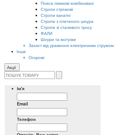
Пояса лямкові комбіновані
Стропи стрічкові
Стропи канатні
Стропи з плетеного шнура
Стропи зі сталевого тросу
ФАЛИ
Шнури та мотузки
Захист від ураження електричним струмом
Інше
Огорожі
Акції
Ім'я
Email
Телефон
Опишіть Ваш запит