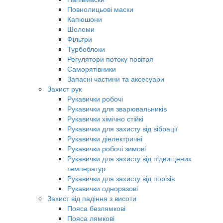
Повнолицьові маски
Капюшони
Шоломи
Фільтри
Турбоблоки
Регулятори потоку повітря
Саморятівники
Запасні частини та аксесуари
Захист рук
Рукавички робочі
Рукавички для зварювальників
Рукавички хімічно стійкі
Рукавички для захисту від вібрації
Рукавички діелектричні
Рукавички робочі зимові
Рукавички для захисту від підвищених
температур
Рукавички для захисту від порізів
Рукавички одноразові
Захист від падіння з висоти
Пояса безлямкові
Пояса лямкові