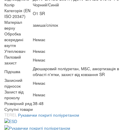
Колір
Чорний/Синій
Категорія (EN
O1 SR
ISO 20347)
Матеріал
замша/спілок
верху
Обробка
всередині
Немає
взуття
Утеплювач
Немає
Пиловий
Немає
захист
Двошаровий поліуретан, МБС, амортизація в
Підошва
області п'ятки, захист від ковзання SR
Захисний
Немає
підносок
Захист від
Немає
проколу
Розмірний ряд
38-48
Супутні товари
TEREL
Рукавички покриті поліуретаном