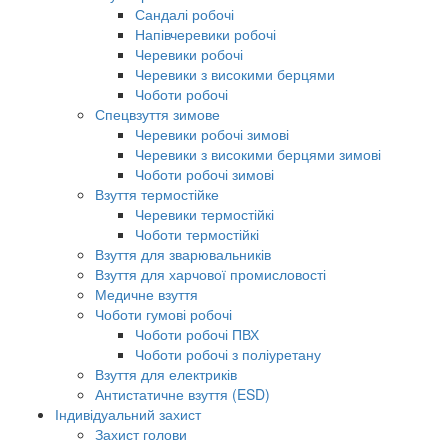
Сандалі робочі
Напівчеревики робочі
Черевики робочі
Черевики з високими берцями
Чоботи робочі
Спецвзуття зимове
Черевики робочі зимові
Черевики з високими берцями зимові
Чоботи робочі зимові
Взуття термостійке
Черевики термостійкі
Чоботи термостійкі
Взуття для зварювальників
Взуття для харчової промисловості
Медичне взуття
Чоботи гумові робочі
Чоботи робочі ПВХ
Чоботи робочі з поліуретану
Взуття для електриків
Антистатичне взуття (ESD)
Індивідуальний захист
Захист голови