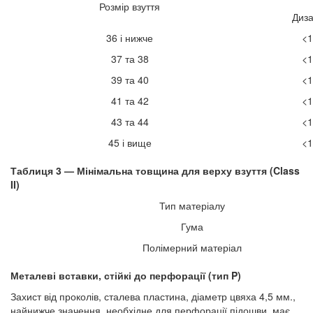
Розмір взуття
Диза
36 і нижче
<1
37 та 38
<1
39 та 40
<1
41 та 42
<1
43 та 44
<1
45 і вище
<1
Таблиця 3 — Мінімальна товщина для верху взуття (Class
II)
Тип матеріалу
Гума
Полімерний матеріал
Металеві вставки, стійкі до перфорації (тип P)
Захист від проколів, сталева пластина, діаметр цвяха 4,5 мм.,
найнижче значення, необхідне для перфорації підошви, має