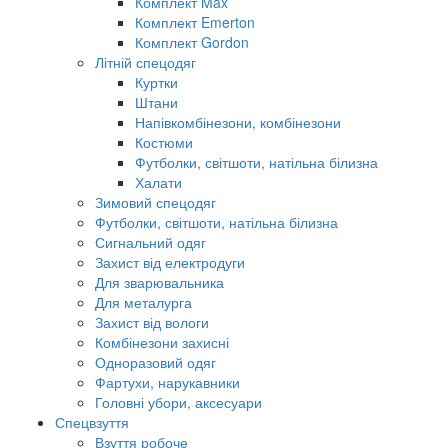
Комплект Max
Комплект Emerton
Комплект Gordon
Літній спецодяг
Куртки
Штани
Напівкомбінезони, комбінезони
Костюми
Футболки, світшоти, натільна білизна
Халати
Зимовий спецодяг
Футболки, світшоти, натільна білизна
Сигнальний одяг
Захист від електродуги
Для зварювальника
Для металурга
Захист від вологи
Комбінезони захисні
Одноразовий одяг
Фартухи, нарукавники
Головні убори, аксесуари
Спецвзуття
Взуття робоче