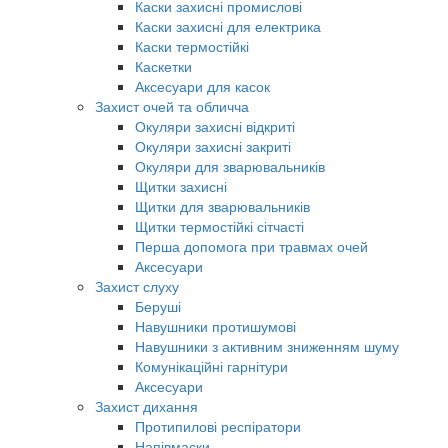
Каски захисні промислові
Каски захисні для електрика
Каски термостійкі
Каскетки
Аксесуари для касок
Захист очей та обличча
Окуляри захисні відкриті
Окуляри захисні закриті
Окуляри для зварювальників
Щитки захисні
Щитки для зварювальників
Щитки термостійкі сітчасті
Перша допомога при травмах очей
Аксесуари
Захист слуху
Беруші
Навушники протишумові
Навушники з активним зниженням шуму
Комунікаційні гарнітури
Аксесуари
Захист дихання
Протипилові респіратори
Напівмаски