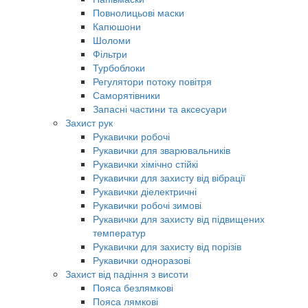
Повнолицьові маски
Капюшони
Шоломи
Фільтри
Турбоблоки
Регулятори потоку повітря
Саморятівники
Запасні частини та аксесуари
Захист рук
Рукавички робочі
Рукавички для зварювальників
Рукавички хімічно стійкі
Рукавички для захисту від вібрації
Рукавички діелектричні
Рукавички робочі зимові
Рукавички для захисту від підвищених
температур
Рукавички для захисту від порізів
Рукавички одноразові
Захист від падіння з висоти
Пояса безлямкові
Пояса лямкові