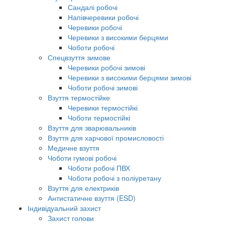
Сандалі робочі
Напівчеревики робочі
Черевики робочі
Черевики з високими берцями
Чоботи робочі
Спецвзуття зимове
Черевики робочі зимові
Черевики з високими берцями зимові
Чоботи робочі зимові
Взуття термостійке
Черевики термостійкі
Чоботи термостійкі
Взуття для зварювальників
Взуття для харчової промисловості
Медичне взуття
Чоботи гумові робочі
Чоботи робочі ПВХ
Чоботи робочі з поліуретану
Взуття для електриків
Антистатичне взуття (ESD)
Індивідуальний захист
Захист голови