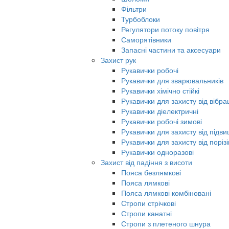
Фільтри
Турбоблоки
Регулятори потоку повітря
Саморятівники
Запасні частини та аксесуари
Захист рук
Рукавички робочі
Рукавички для зварювальників
Рукавички хімічно стійкі
Рукавички для захисту від вібрац
Рукавички діелектричні
Рукавички робочі зимові
Рукавички для захисту від під
Рукавички для захисту від порізі
Рукавички одноразові
Захист від падіння з висоти
Пояса безлямкові
Пояса лямкові
Пояса лямкові комбіновані
Стропи стрічкові
Стропи канатні
Стропи з плетеного шнура