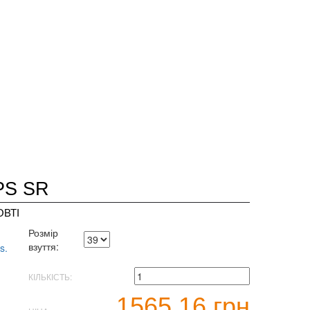
PS SR
ВТІ
Розмір
взуття:
КІЛЬКІСТЬ:
1565.16 грн