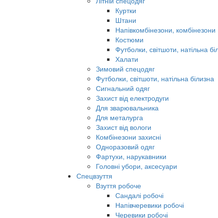
Літній спецодяг
Куртки
Штани
Напівкомбінезони, комбінезони
Костюми
Футболки, світшоти, натільна бі
Халати
Зимовий спецодяг
Футболки, світшоти, натільна білизна
Сигнальний одяг
Захист від електродуги
Для зварювальника
Для металурга
Захист від вологи
Комбінезони захисні
Одноразовий одяг
Фартухи, нарукавники
Головні убори, аксесуари
Спецвзуття
Взуття робоче
Сандалі робочі
Напівчеревики робочі
Черевики робочі