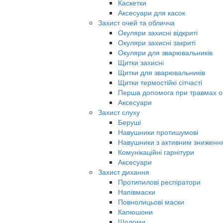
Каскетки
Аксесуари для касок
Захист очей та обличча
Окуляри захисні відкриті
Окуляри захисні закриті
Окуляри для зварювальників
Щитки захисні
Щитки для зварювальників
Щитки термостійкі сітчасті
Перша допомога при травмах о
Аксесуари
Захист слуху
Беруші
Навушники протишумові
Навушники з активним знижен
Комунікаційні гарнітури
Аксесуари
Захист дихання
Протипилові респіратори
Напівмаски
Повнолицьові маски
Капюшони
Шоломи