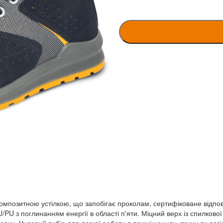
композитною устілкою, що запобігає проколам, сертифіковане відпов
/PU з поглинанням енергії в області п'яти. Міцний верх із спилково