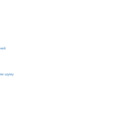
чей
ням шуму