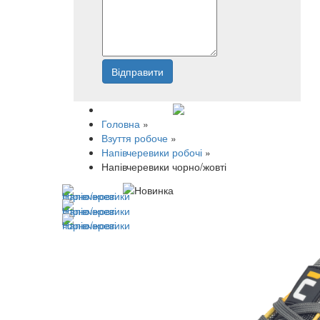
Відправити
Напишіть нам
Головна
»
Взуття робоче
»
Напівчеревики робочі
»
Напівчеревики чорно/жовті