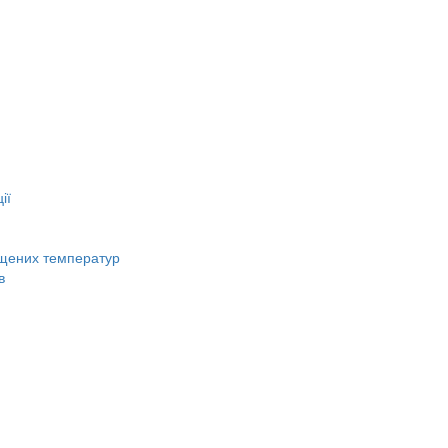
ії
вищених температур
в