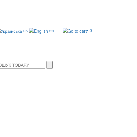
uk
en
• 0