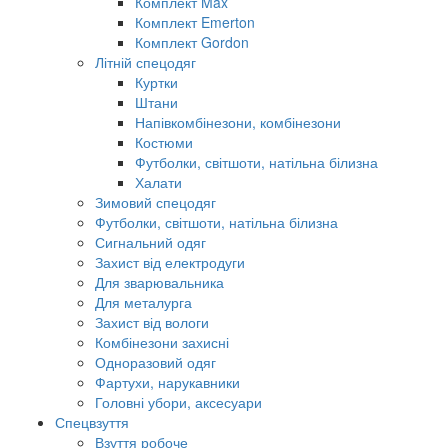
Комплект Max
Комплект Emerton
Комплект Gordon
Літній спецодяг
Куртки
Штани
Напівкомбінезони, комбінезони
Костюми
Футболки, світшоти, натільна білизна
Халати
Зимовий спецодяг
Футболки, світшоти, натільна білизна
Сигнальний одяг
Захист від електродуги
Для зварювальника
Для металурга
Захист від вологи
Комбінезони захисні
Одноразовий одяг
Фартухи, нарукавники
Головні убори, аксесуари
Спецвзуття
Взуття робоче