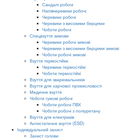
Сандалі робочі
Напівчеревики робочі
Черевики робочі
Черевики з високими берцями
Чоботи робочі
Спецвзуття зимове
Черевики робочі зимові
Черевики з високими берцями зимові
Чоботи робочі зимові
Взуття термостійке
Черевики термостійкі
Чоботи термостійкі
Взуття для зварювальників
Взуття для харчової промисловості
Медичне взуття
Чоботи гумові робочі
Чоботи робочі ПВХ
Чоботи робочі з поліуретану
Взуття для електриків
Антистатичне взуття (ESD)
Індивідуальний захист
Захист голови