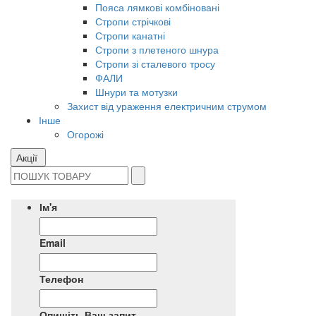
Пояса лямкові комбіновані
Стропи стрічкові
Стропи канатні
Стропи з плетеного шнура
Стропи зі сталевого тросу
ФАЛИ
Шнури та мотузки
Захист від ураження електричним струмом
Інше
Огорожі
Акції
Ім'я
Email
Телефон
Опишіть Ваш запит