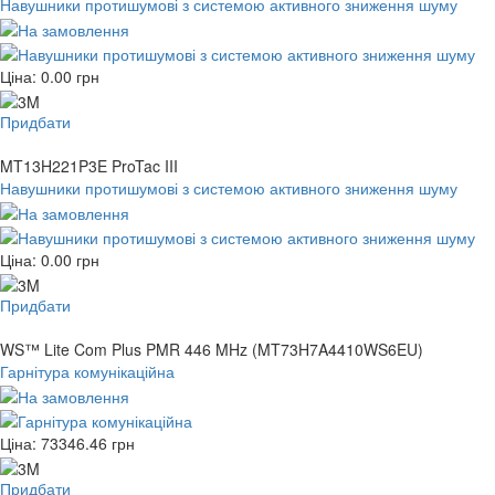
Навушники протишумові з системою активного зниження шуму
Ціна:
0.00
грн
Придбати
MT13H221P3E ProTac III
Навушники протишумові з системою активного зниження шуму
Ціна:
0.00
грн
Придбати
WS™ Lite Com Plus PMR 446 MHz (MT73H7A4410WS6EU)
Гарнітура комунікаційна
Ціна:
73346.46
грн
Придбати