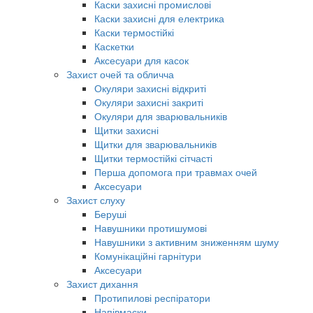
Каски захисні промислові
Каски захисні для електрика
Каски термостійкі
Каскетки
Аксесуари для касок
Захист очей та обличча
Окуляри захисні відкриті
Окуляри захисні закриті
Окуляри для зварювальників
Щитки захисні
Щитки для зварювальників
Щитки термостійкі сітчасті
Перша допомога при травмах очей
Аксесуари
Захист слуху
Беруші
Навушники протишумові
Навушники з активним зниженням шуму
Комунікаційні гарнітури
Аксесуари
Захист дихання
Протипилові респіратори
Напівмаски