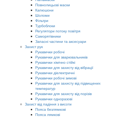
Повнолицьові маски
Капюшони
Шоломи
Фільтри
Турбоблоки
Регулятори потоку повітря
Саморятівники
Запасні частини та аксесуари
Захист рук
Рукавички робочі
Рукавички для зварювальників
Рукавички хімічно стійкі
Рукавички для захисту від вібрації
Рукавички діелектричні
Рукавички робочі зимові
Рукавички для захисту від підвищених
температур
Рукавички для захисту від порізів
Рукавички одноразові
Захист від падіння з висоти
Пояса безлямкові
Пояса лямкові