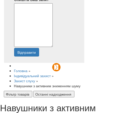
Відправити
Напишіть нам
Головна
»
Індивідуальний захист
»
Захист слуху
»
Навушники з активним зниженням шуму
Фільтр товарів
Останні надходження
Навушники з активним