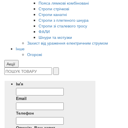
Пояса лямкові комбіновані
Стропи стрічкові
Стропи канатні
Стропи з плетеного шнура
Стропи зі сталевого тросу
ФАЛИ
Шнури та мотузки
Захист від ураження електричним струмом
Інше
Огорожі
Акції
Ім'я
Email
Телефон
Опишіть Ваш запит