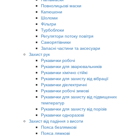
Повнолицьові маски
Капюшони
Шоломи
Фільтри
Турбоблоки
Регулятори потоку повітря
Саморятівники
Запасні частини та аксесуари
Захист рук
Рукавички робочі
Рукавички для зварювальників
Рукавички хімічно стійкі
Рукавички для захисту від вібрації
Рукавички діелектричні
Рукавички робочі зимові
Рукавички для захисту від підвищених
температур
Рукавички для захисту від порізів
Рукавички одноразові
Захист від падіння з висоти
Пояса безлямкові
Пояса лямкові