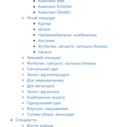
Комплект Max
Комплект Emerton
Комплект Gordon
Літній спецодяг
Куртки
Штани
Напівкомбінезони, комбінезони
Костюми
Футболки, світшоти, натільна білизна
Халати
Зимовий спецодяг
Футболки, світшоти, натільна білизна
Сигнальний одяг
Захист від електродуги
Для зварювальника
Для металурга
Захист від вологи
Комбінезони захисні
Одноразовий одяг
Фартухи, нарукавники
Головні убори, аксесуари
Спецвзуття
Взуття робоче