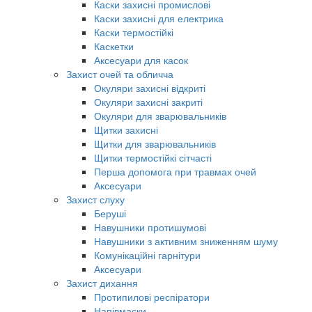
Каски захисні промислові
Каски захисні для електрика
Каски термостійкі
Каскетки
Аксесуари для касок
Захист очей та обличча
Окуляри захисні відкриті
Окуляри захисні закриті
Окуляри для зварювальників
Щитки захисні
Щитки для зварювальників
Щитки термостійкі сітчасті
Перша допомога при травмах очей
Аксесуари
Захист слуху
Беруші
Навушники протишумові
Навушники з активним зниженням шуму
Комунікаційні гарнітури
Аксесуари
Захист дихання
Протипилові респіратори
Напівмаски