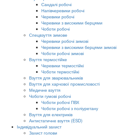
Сандалі робочі
Напівчеревики робочі
Черевики робочі
Черевики з високими берцями
Чоботи робочі
Спецвзуття зимове
Черевики робочі зимові
Черевики з високими берцями зимові
Чоботи робочі зимові
Взуття термостійке
Черевики термостійкі
Чоботи термостійкі
Взуття для зварювальників
Взуття для харчової промисловості
Медичне взуття
Чоботи гумові робочі
Чоботи робочі ПВХ
Чоботи робочі з поліуретану
Взуття для електриків
Антистатичне взуття (ESD)
Індивідуальний захист
Захист голови