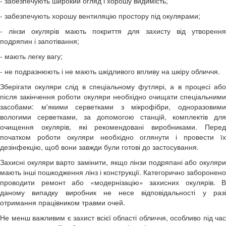
- забезпечують широкий огляд і хорошу видимість;
- забезпечують хорошу вентиляцію простору під окулярами;
- лінзи окулярів мають покриття для захисту від утворення
подряпин і запотівання;
- мають легку вагу;
- не подразнюють і не мають шкідливого впливу на шкіру обличчя.
Зберігати окуляри слід в спеціальному футлярі, а в процесі або
після закінчення роботи окуляри необхідно очищати спеціальними
засобами: м'якими серветками з мікрофібри, одноразовими
вологими серветками, за допомогою станцій, комплектів для
очищення окулярів, які рекомендовані виробниками. Перед
початком роботи окуляри необхідно оглянути і провести їх
дезінфекцію, щоб вони завжди були готові до застосування.
Захисні окуляри варто замінити, якщо лінзи подряпані або окуляри
мають інші пошкодження лінз і конструкції. Категорично заборонено
проводити ремонт або «модернізацію» захисних окулярів. В
даному випадку виробник не несе відповідальності у разі
отримання працівником травми очей.
Не менш важливим є захист всієї області обличчя, особливо під час