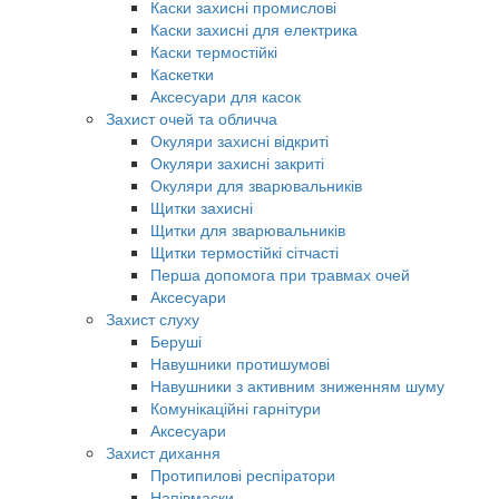
Каски захисні промислові
Каски захисні для електрика
Каски термостійкі
Каскетки
Аксесуари для касок
Захист очей та обличча
Окуляри захисні відкриті
Окуляри захисні закриті
Окуляри для зварювальників
Щитки захисні
Щитки для зварювальників
Щитки термостійкі сітчасті
Перша допомога при травмах очей
Аксесуари
Захист слуху
Беруші
Навушники протишумові
Навушники з активним зниженням шуму
Комунікаційні гарнітури
Аксесуари
Захист дихання
Протипилові респіратори
Напівмаски