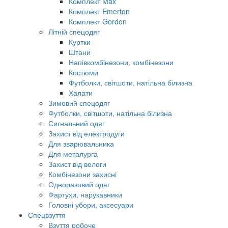
Комплект Max
Комплект Emerton
Комплект Gordon
Літній спецодяг
Куртки
Штани
Напівкомбінезони, комбінезони
Костюми
Футболки, світшоти, натільна білизна
Халати
Зимовий спецодяг
Футболки, світшоти, натільна білизна
Сигнальний одяг
Захист від електродуги
Для зварювальника
Для металурга
Захист від вологи
Комбінезони захисні
Одноразовий одяг
Фартухи, нарукавники
Головні убори, аксесуари
Спецвзуття
Взуття робоче