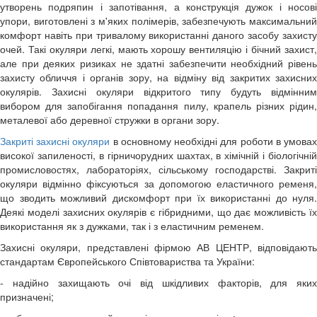
утворень подряпин і запотівання, а конструкція дужок і носові
упори, виготовлені з м'яких полімерів, забезпечують максимальний
комфорт навіть при тривалому використанні даного засобу захисту
очей. Такі окуляри легкі, мають хорошу вентиляцію і бічний захист,
але при деяких ризиках не здатні забезпечити необхідний рівень
захисту обличчя і органів зору, на відміну від закритих захисних
окулярів. Захисні окуляри відкритого типу будуть відмінним
вибором для запобігання попадання пилу, крапель різних рідин,
металевої або деревної стружки в органи зору.
Закриті захисні окуляри
в основному необхідні для роботи в умова
високої запиленості, в гірничорудних шахтах, в хімічній і біологічній
промисловостях, лабораторіях, сільському господарстві. Закриті
окуляри відмінно фіксуються за допомогою еластичного ременя,
що зводить можливий дискомфорт при їх використанні до нуля.
Деякі моделі захисних окулярів є гібридними, що дає
можливість ї
використання як з дужками, так і з еластичним ременем.
Захисні окуляри, представлені фірмою АВ ЦЕНТР, відповідають
стандартам Європейського Співтовариства та України:
- надійно захищають очі від шкідливих факторів, для яких
призначені;