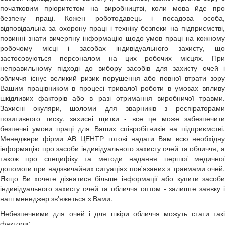
початковим пріоритетом на виробництві, коли мова йде про
безпеку праці. Кожен роботодавець і посадова особа,
відповідальна за охорону праці і техніку безпеки на підприємстві,
повинні знати вичерпну інформацію щодо умов праці на кожному
робочому місці і засобах індивідуального захисту, що
застосовуються персоналом на цих робочих місцях. При
неправильному підході до вибору засобів для захисту очей і
обличчя існує великий ризик порушення або повної втрати зору
Вашим працівником в процесі тривалої роботи в умовах впливу
шкідливих факторів або в разі отримання виробничої травми.
Захисні окуляри, шоломи для зварників з респіраторами
позитивного тиску, захисні щитки - все це може забезпечити
безпечні умови праці для Ваших співробітників на підприємстві.
Менеджери фірми АВ ЦЕНТР готові надати Вам всю необхідну
інформацію про
засоби індивідуального захисту очей та обличчя
, а
також про специфіку та методи надання першої медичної
допомоги при надзвичайних ситуаціях пов'язаних з травмами очей.
Якщо Ви хочете дізнатися більше інформації або купити засоби
індивідуального захисту очей та обличчя оптом -
залиште заявку
наш менеджер зв'яжеться з Вами.
Небезпечними для очей і для шкіри обличчя можуть стати такі
фактори: