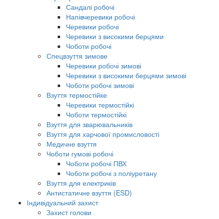
Сандалі робочі
Напівчеревики робочі
Черевики робочі
Черевики з високими берцями
Чоботи робочі
Спецвзуття зимове
Черевики робочі зимові
Черевики з високими берцями зимові
Чоботи робочі зимові
Взуття термостійке
Черевики термостійкі
Чоботи термостійкі
Взуття для зварювальників
Взуття для харчової промисловості
Медичне взуття
Чоботи гумові робочі
Чоботи робочі ПВХ
Чоботи робочі з поліуретану
Взуття для електриків
Антистатичне взуття (ESD)
Індивідуальний захист
Захист голови