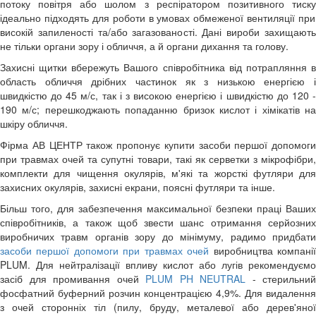
потоку повітря
або
шолом з респіратором позитивного тиск
ідеально підходять для роботи в умовах обмеженої вентиляції при
високій запиленості та/або загазованості. Дані вироби захищають
не тільки органи зору і обличчя, а й органи дихання та голову.
Захисні щитки вбережуть Вашого співробітника від потрапляння в
область обличчя дрібних частинок як з низькою енергією і
швидкістю до 45 м/с, так і з високою енергією і швидкістю до 120 -
190 м/с; перешкоджають попаданню бризок кислот і хімікатів на
шкіру обличчя.
Фірма АВ ЦЕНТР також пропонує купити засоби першої допомоги
при травмах очей та супутні товари, такі як
серветки з мікрофібри
комплекти для чищення окулярів
,
м'які
та
жорсткі футляри
для
захисних окулярів,
захисні екрани
,
поясні футляри
та інше.
Більш того, для забезпечення максимальної безпеки праці Ваших
співробітників, а також щоб звести шанс отримання серйозних
виробничих травм органів зору до мінімуму, радимо придбати
засоби першої допомоги при травмах очей
виробництва компані
PLUM. Для нейтралізації впливу кислот або лугів рекомендуємо
засіб для промивання очей
PLUM PH NEUTRAL
- стерильний
фосфатний буферний розчин концентрацією 4,9%. Для видалення
з очей сторонніх тіл (пилу, бруду, металевої або дерев'яної