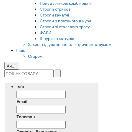
Пояса лямкові комбіновані
Стропи стрічкові
Стропи канатні
Стропи з плетеного шнура
Стропи зі сталевого тросу
ФАЛИ
Шнури та мотузки
Захист від ураження електричним струмом
Інше
Огорожі
Акції
Ім'я
Email
Телефон
Опишіть Ваш запит