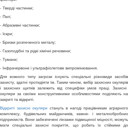
- Тверді частинки;
- Пил;
- Абразивні частинки;
- Іскри;
- Бризки розпеченого металу;
- Газоподібні та рідкі хімічні речовини;
- Тумани;
- Інфрачервоне і ультрафіолетове випромінювання.
Для кожного типу загрози існують спеціальні різновиди засобів
захисту, здатні протидіяти їм. Таким чином, вибір
захисних окулярів
і
захисних щитків
залежить від специфіки умов праці. Захисні
окуляри за своїми конструктивними особливостями поділяють на
закриті та відкриті.
Відкриті захисні окуляри
стануть в нагоді працівникам аграрног
комплексу, будівельних майданчиків, камне- і металообробних
підприємств. Вони забезпечені лінзами підвищеної міцності, можуть
мати спеціальні захисні покриття, що робить їх стійкими до