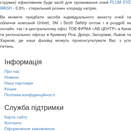
стружки) ефективним буде засіб для промивання очей
PLUM EYE
WASH
- 0,9% - стерильний розчин хлориду натрію.
Ви можете придбати засоби індивідуального захисту очей та
обличчя компаній
Univet
,
3М
і
Scott Safety
оптом і в роздріб я
онлайн, так і в центральному офісі ТОВ ФІРМА «АВ ЦЕНТР» в Києві
та регіональних офісах в Кривому Розі, Дніпрі, Запоріжжі, Львові та
Харкові, де наші фахівці можуть проконсультувати Вас з усіх
питань.
Інформація
Про нас
Новини
Наші партнери
Кошик
Політика конфіденційності
Служба підтримки
Карта сайту
Контакти
Оформлення замовлення