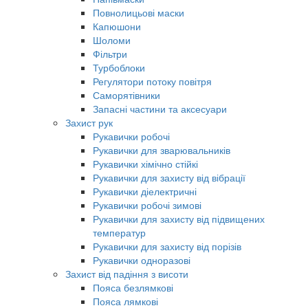
Повнолицьові маски
Капюшони
Шоломи
Фільтри
Турбоблоки
Регулятори потоку повітря
Саморятівники
Запасні частини та аксесуари
Захист рук
Рукавички робочі
Рукавички для зварювальників
Рукавички хімічно стійкі
Рукавички для захисту від вібрації
Рукавички діелектричні
Рукавички робочі зимові
Рукавички для захисту від підвищених
температур
Рукавички для захисту від порізів
Рукавички одноразові
Захист від падіння з висоти
Пояса безлямкові
Пояса лямкові