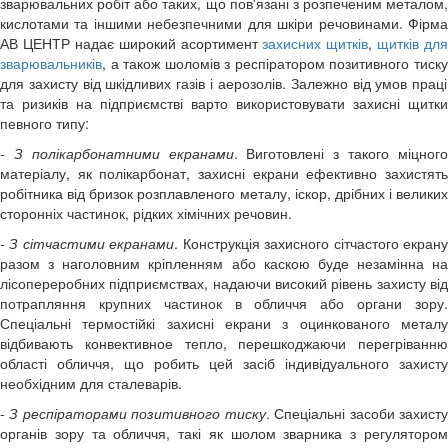
зварювальних робіт або таких, що пов'язані з розпеченим металом,
кислотами та іншими небезпечними для шкіри речовинами. Фірма
АВ ЦЕНТР надає широкий асортимент
захисних щитків
,
щитків для
зварювальників
, а також
шоломів з респіратором позитивного тиск
для захисту від шкідливих газів і аерозолів. Залежно від умов праці
та ризиків на підприємстві варто використовувати захисні щитки
певного типу:
- З полікарбонатними екранами
. Виготовлені з такого міцног
матеріалу, як полікарбонат, захисні екрани ефективно захистять
робітника від бризок розплавленого металу, іскор, дрібних і великих
сторонніх частинок, рідких хімічних речовин.
- З сітчастими екранами
. Конструкція захисного сітчастого екран
разом з наголовним кріпленням або каскою буде незамінна на
лісопереробних підприємствах, надаючи високий рівень захисту від
потрапляння крупних частинок в обличчя або органи зору.
Спеціальні термостійкі захисні екрани з оцинкованого металу
відбивають конвективное тепло, перешкоджаючи перегріванню
області обличчя, що робить цей засіб індивідуального захисту
необхідним для сталеварів.
- З респіраторами позитивного тиску
. Спеціальні засоби захист
органів зору та обличчя, такі як
шолом зварника з регуляторо