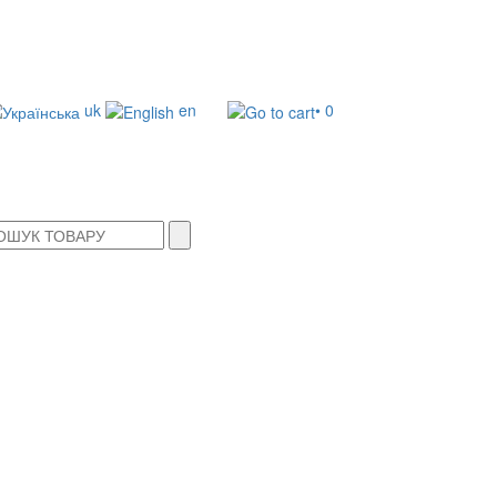
uk
en
• 0