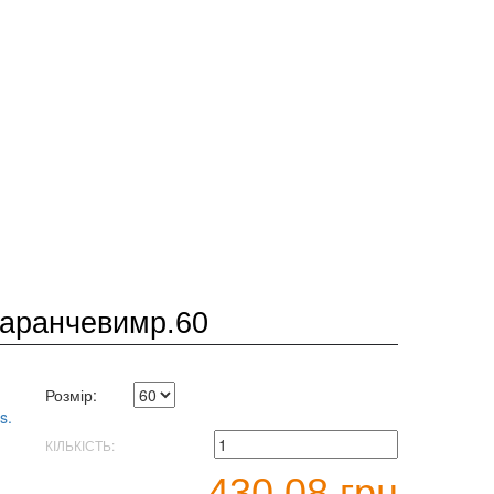
маранчевимр.60
Розмір:
КІЛЬКІСТЬ:
430.08 грн