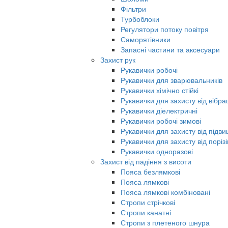
Фільтри
Турбоблоки
Регулятори потоку повітря
Саморятівники
Запасні частини та аксесуари
Захист рук
Рукавички робочі
Рукавички для зварювальників
Рукавички хімічно стійкі
Рукавички для захисту від вібрац
Рукавички діелектричні
Рукавички робочі зимові
Рукавички для захисту від під
Рукавички для захисту від порізі
Рукавички одноразові
Захист від падіння з висоти
Пояса безлямкові
Пояса лямкові
Пояса лямкові комбіновані
Стропи стрічкові
Стропи канатні
Стропи з плетеного шнура