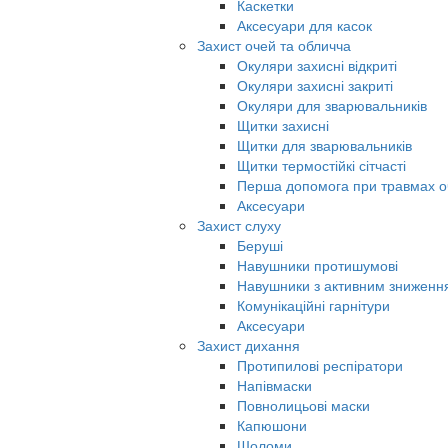
Каскетки
Аксесуари для касок
Захист очей та обличча
Окуляри захисні відкриті
Окуляри захисні закриті
Окуляри для зварювальників
Щитки захисні
Щитки для зварювальників
Щитки термостійкі сітчасті
Перша допомога при травмах о
Аксесуари
Захист слуху
Беруші
Навушники протишумові
Навушники з активним знижен
Комунікаційні гарнітури
Аксесуари
Захист дихання
Протипилові респіратори
Напівмаски
Повнолицьові маски
Капюшони
Шоломи