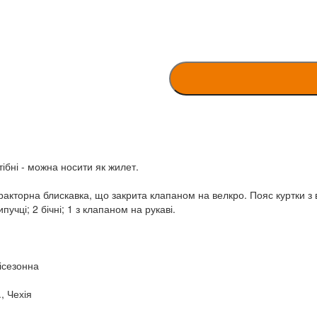
ібні - можна носити як жилет.
тракторна блискавка, що закрита клапаном на велкро. Пояс куртки з 
учці; 2 бічні; 1 з клапаном на рукаві.
ісезонна
, Чехія