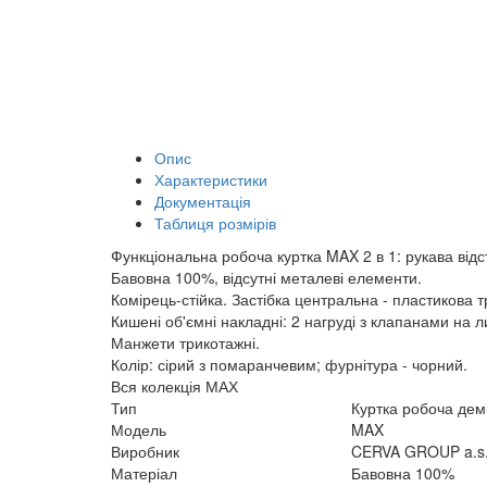
Опис
Характеристики
Документація
Таблиця розмірів
Функціональна робоча куртка MAX 2 в 1: рукава відст
Бавовна 100%, відсутні металеві елементи.
Комірець-стійка. Застібка центральна - пластикова 
Кишені об'ємні накладні: 2 нагруді з клапанами на лип
Манжети трикотажні.
Колір: сірий з помаранчевим; фурнітура - чорний.
Вся колекція МАХ
Тип
Куртка робоча дем
Модель
MAX
Виробник
CERVA GROUP a.s.
Матеріал
Бавовна 100%