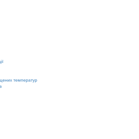
ії
вищених температур
в