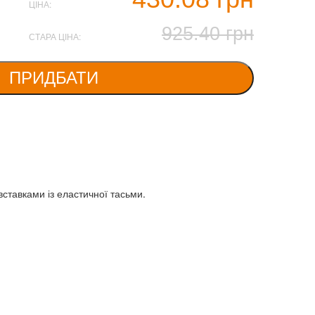
ЦІНА:
925.40 грн
СТАРА ЦІНА:
ПРИДБАТИ
вставками із еластичної тасьми.