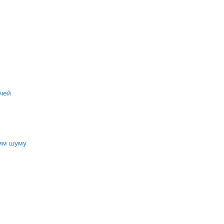
чей
ням шуму