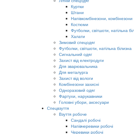
Літній спецодяг
Куртки
Штани
Напівкомбінезони, комбінезони
Костюми
Футболки, світшоти, натільна бі
Халати
Зимовий спецодяг
Футболки, світшоти, натільна білизна
Сигнальний одяг
Захист від електродуги
Для зварювальника
Для металурга
Захист від вологи
Комбінезони захисні
Одноразовий одяг
Фартухи, нарукавники
Головні убори, аксесуари
Спецвзуття
Взуття робоче
Сандалі робочі
Напівчеревики робочі
Черевики робочі