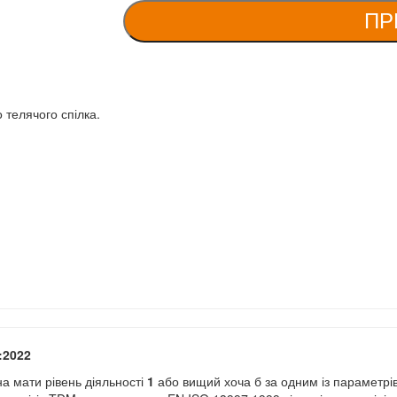
ПР
 телячого спілка.
:20
22
а мати рівень діяльності
1
або вищий хоча б за одним із параметрів