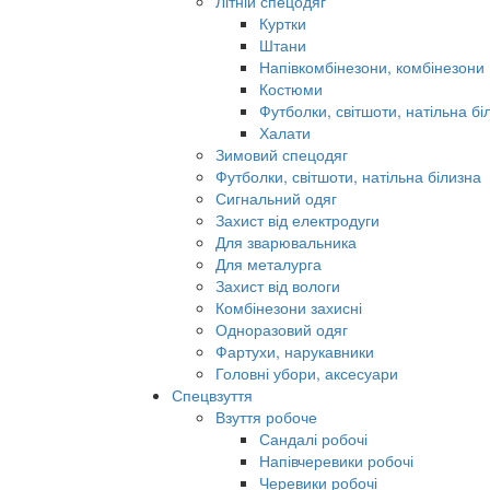
Літній спецодяг
Куртки
Штани
Напівкомбінезони, комбінезони
Костюми
Футболки, світшоти, натільна бі
Халати
Зимовий спецодяг
Футболки, світшоти, натільна білизна
Сигнальний одяг
Захист від електродуги
Для зварювальника
Для металурга
Захист від вологи
Комбінезони захисні
Одноразовий одяг
Фартухи, нарукавники
Головні убори, аксесуари
Спецвзуття
Взуття робоче
Сандалі робочі
Напівчеревики робочі
Черевики робочі