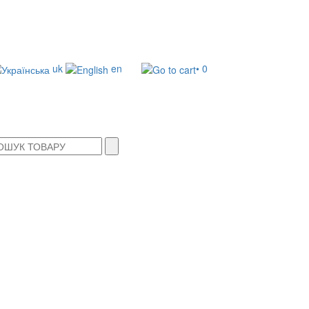
uk
en
• 0