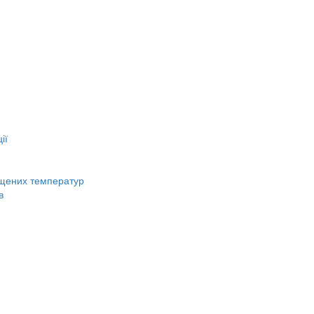
ії
вищених температур
в