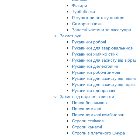
Фільтри
Турбоблоки
Регулятори потоку повітря
Саморятівники
Запасні частини та аксесуари
Захист рук
Рукавички робочі
Рукавички для зварювальників
Рукавички хімічно стійкі
Рукавички для захисту від вібрац
Рукавички діелектричні
Рукавички робочі зимові
Рукавички для захисту від під
Рукавички для захисту від порізі
Рукавички одноразові
Захист від падіння з висоти
Пояса безлямкові
Пояса лямкові
Пояса лямкові комбіновані
Стропи стрічкові
Стропи канатні
Стропи з плетеного шнура