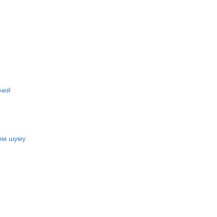
чей
ням шуму