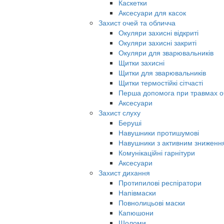
Каскетки
Аксесуари для касок
Захист очей та обличча
Окуляри захисні відкриті
Окуляри захисні закриті
Окуляри для зварювальників
Щитки захисні
Щитки для зварювальників
Щитки термостійкі сітчасті
Перша допомога при травмах о
Аксесуари
Захист слуху
Беруші
Навушники протишумові
Навушники з активним знижен
Комунікаційні гарнітури
Аксесуари
Захист дихання
Протипилові респіратори
Напівмаски
Повнолицьові маски
Капюшони
Шоломи