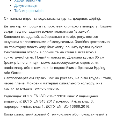
Документація
Таблиця розмірів
Сигнальна вітро- та водозахисна куртка-дощовик Epping.
Деталі куртки прошиті та проклеєні стрічкою з вивороту. Кишені
закриті від попадання вологи клапанами "в замок".
Капюшон складаний, забирається в комір; регулюється
шнурком з пластиковими обмежувачами. Застібка центральна
на тракторну пластикову блискавку, по низу куртки куліска.
Вентиляційні отвори в проймі та на спині зі вставкою з
трикотажної сітки. Подвійні манжети. Довжина куртки 85 см
(розмір L по спинці) - може застосовуватися окремо, як
напівплащ, або в комплекті з водостійкими брюками Epping
або Gordon.
Світлоповертаючі стрічки 3М: на рукавах, на рівні грудей і талії,
через плече. Фоновий матеріал сигнального кольору, низ
куртки та рукавів темно-синього.
Відповідає ДСТУ EN ISO 20471:2016 клас 2 підвищеної
видимості; ДСТУ EN 343:2017 вологостійкість клас 3,
паропроникність клас 1; ДСТУ EN ISO 13688:2016.
Колір сигнальний жовтий c темно-синім або помаранчевий з