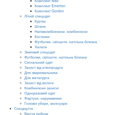
Комплект Max
Комплект Emerton
Комплект Gordon
Літній спецодяг
Куртки
Штани
Напівкомбінезони, комбінезони
Костюми
Футболки, світшоти, натільна білизна
Халати
Зимовий спецодяг
Футболки, світшоти, натільна білизна
Сигнальний одяг
Захист від електродуги
Для зварювальника
Для металурга
Захист від вологи
Комбінезони захисні
Одноразовий одяг
Фартухи, нарукавники
Головні убори, аксесуари
Спецвзуття
Взуття робоче