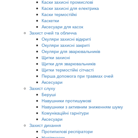
Каски захисні промислові
Каски захисні для електрика
Каски термостійкі
Каскетки
Аксесуари для касок
Захист очей та обличча
Окуляри захисні відкриті
Окуляри захисні закриті
Окуляри для зварювальників
Щитки захисні
Щитки для зварювальників
Щитки термостійкі сітчасті
Перша допомога при травмах очей
Аксесуари
Захист слуху
Беруші
Навушники протишумові
Навушники з активним зниженням шуму
Комунікаційні гарнітури
Аксесуари
Захист дихання
Протипилові респіратори
Напівмаски