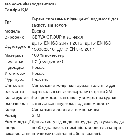
темно-синім (подивитися)
Розміри S,M
Куртка сигнальна підвищеної видимості для
Тип
захисту від вологи
Модель
Epping
Виробник
CERVA GROUP a.s., Чехія
ДСТУ EN ISO 20471:2016, ДСТУ EN ISO
Відповідність
13688:2016, ДСТУ EN 343:2017
Матеріал
100 % поліестер
Пропитка
ПУ (поліуретан)
Підкладка
Немає
Утеплювач
Немає
Фурнітура
Пластик
Сигнальні
Сигнальний колір, дві горизонтальні та дві
елементи
вертикальні світлоповертаючі стрічки 3М
Конструктивні
Не промокає, капюшон у комірі, низ куртки
особливості
затягується шнурком, подвійні манжети
Колір
Сигнальний жовтий з темно-синім
Розмір
S, M
Рекомендації
Для захисту від води, вітру, дощу; в умовах, де
щодо
необхідна висока помітність користувача при
використання
штучному освітленні або в темряві.