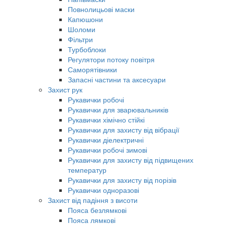
Повнолицьові маски
Капюшони
Шоломи
Фільтри
Турбоблоки
Регулятори потоку повітря
Саморятівники
Запасні частини та аксесуари
Захист рук
Рукавички робочі
Рукавички для зварювальників
Рукавички хімічно стійкі
Рукавички для захисту від вібрації
Рукавички діелектричні
Рукавички робочі зимові
Рукавички для захисту від підвищених
температур
Рукавички для захисту від порізів
Рукавички одноразові
Захист від падіння з висоти
Пояса безлямкові
Пояса лямкові