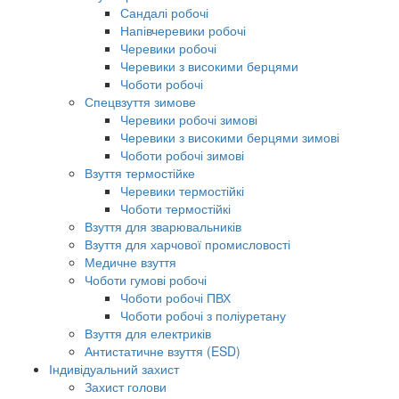
Сандалі робочі
Напівчеревики робочі
Черевики робочі
Черевики з високими берцями
Чоботи робочі
Спецвзуття зимове
Черевики робочі зимові
Черевики з високими берцями зимові
Чоботи робочі зимові
Взуття термостійке
Черевики термостійкі
Чоботи термостійкі
Взуття для зварювальників
Взуття для харчової промисловості
Медичне взуття
Чоботи гумові робочі
Чоботи робочі ПВХ
Чоботи робочі з поліуретану
Взуття для електриків
Антистатичне взуття (ESD)
Індивідуальний захист
Захист голови