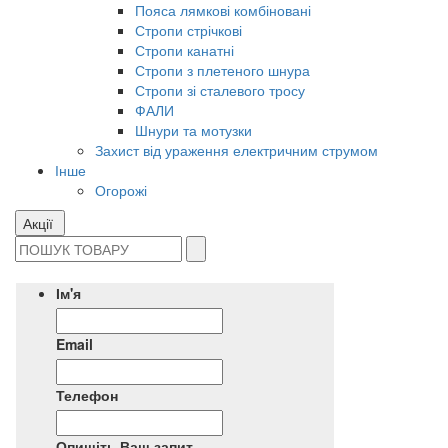
Пояса лямкові комбіновані
Стропи стрічкові
Стропи канатні
Стропи з плетеного шнура
Стропи зі сталевого тросу
ФАЛИ
Шнури та мотузки
Захист від ураження електричним струмом
Інше
Огорожі
Акції
Ім'я
Email
Телефон
Опишіть Ваш запит