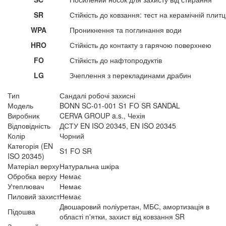
SR
Стійкість до ковзання: тест на керамічній плитц
WPA
Проникнення та поглинання води
HRO
Стійкість до контакту з гарячою поверхнею
FO
Стійкість до нафтопродуктів
LG
Зчеплення з перекладинами драбин
Тип
Сандалі робочі захисні
Модель
BONN SC-01-001 S1 FO SR SANDAL
Виробник
CERVA GROUP a.s., Чехія
Відповідність
ДСТУ EN ISO 20345, EN ISO 20345
Колір
Чорний
Категорія (EN
S1 FO SR
ISO 20345)
Матеріал верху
Натуральна шкіра
Обробка верху
Немає
Утеплювач
Немає
Пиловий захист
Немає
Двошаровий поліуретан, МБС, амортизація в
Підошва
області п'ятки, захист від ковзання SR