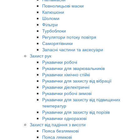
Повнолицьові маски
Капюшони
Шоломи
Фільтри
Турбоблоки
Регулятори потоку повітря
Саморятівники
Запасні частини та аксесуари
Захист рук
Рукавички робочі
Рукавички для зварювальників
Рукавички хімічно стійкі
Рукавички для захисту від вібрації
Рукавички діелектричні
Рукавички робочі зимові
Рукавички для захисту від підвищених
температур
Рукавички для захисту від порізів
Рукавички одноразові
Захист від падіння з висоти
Пояса безлямкові
Пояса лямкові