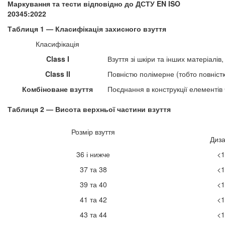
Маркування та тести відповідно до ДСТУ EN ISO
20345:2022
Таблиця 1 — Класифікація захисного взуття
Класифікація
Class I
Взуття зі шкіри та інших матеріалі
Class II
Повністю полімерне (тобто повніст
Комбіноване взуття
Поєднання в конструкції елементів C
Таблиця 2 — Висота верхньої частини взуття
Розмір взуття
Диза
36 і нижче
<1
37 та 38
<1
39 та 40
<1
41 та 42
<1
43 та 44
<1