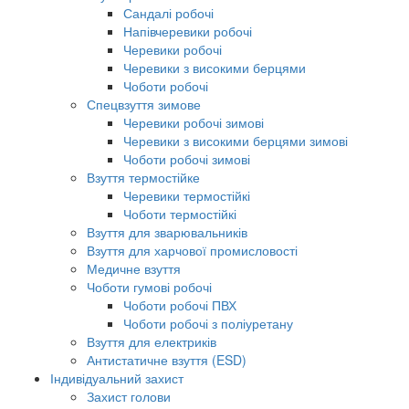
Сандалі робочі
Напівчеревики робочі
Черевики робочі
Черевики з високими берцями
Чоботи робочі
Спецвзуття зимове
Черевики робочі зимові
Черевики з високими берцями зимові
Чоботи робочі зимові
Взуття термостійке
Черевики термостійкі
Чоботи термостійкі
Взуття для зварювальників
Взуття для харчової промисловості
Медичне взуття
Чоботи гумові робочі
Чоботи робочі ПВХ
Чоботи робочі з поліуретану
Взуття для електриків
Антистатичне взуття (ESD)
Індивідуальний захист
Захист голови