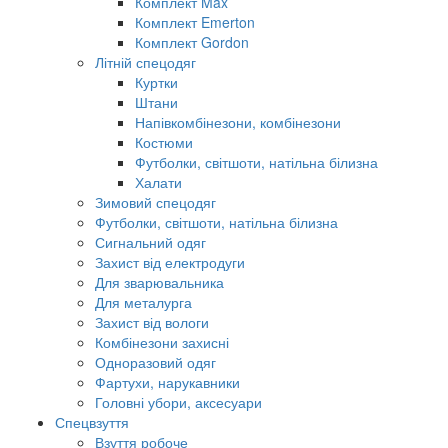
Комплект Max
Комплект Emerton
Комплект Gordon
Літній спецодяг
Куртки
Штани
Напівкомбінезони, комбінезони
Костюми
Футболки, світшоти, натільна білизна
Халати
Зимовий спецодяг
Футболки, світшоти, натільна білизна
Сигнальний одяг
Захист від електродуги
Для зварювальника
Для металурга
Захист від вологи
Комбінезони захисні
Одноразовий одяг
Фартухи, нарукавники
Головні убори, аксесуари
Спецвзуття
Взуття робоче