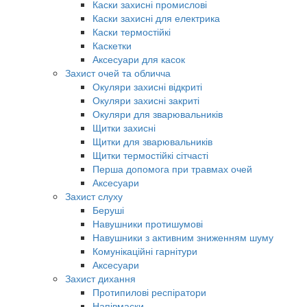
Каски захисні промислові
Каски захисні для електрика
Каски термостійкі
Каскетки
Аксесуари для касок
Захист очей та обличча
Окуляри захисні відкриті
Окуляри захисні закриті
Окуляри для зварювальників
Щитки захисні
Щитки для зварювальників
Щитки термостійкі сітчасті
Перша допомога при травмах очей
Аксесуари
Захист слуху
Беруші
Навушники протишумові
Навушники з активним зниженням шуму
Комунікаційні гарнітури
Аксесуари
Захист дихання
Протипилові респіратори
Напівмаски