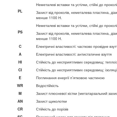
Неметалеві вставки та устілки, стійкі до проколі
PL
Захист від проколів, неметалева пластина, ді
менше 1100 Н.
Неметалеві вставки та устілки, стійкі до прокол
PS
Захист від проколів, неметалева пластина, ді
менше 1100 Н.
C
Електричні властивості: частково провідне взут
A
Електричні властивості: антистатичне взуття
HI
Стійкість до несприятливих середовищ: теплоі
CI
Стійкість до несприятливих середовищ: ізоляц
E
Поглинання енергії п’ятковою частиною
WR
Водостійкість
M
Захист плюсневої кістки (метатарзальний захи
AN
Захист щиколотки
CR
Стійкість до порізів
SC
Посилений носок для захисту від стирання