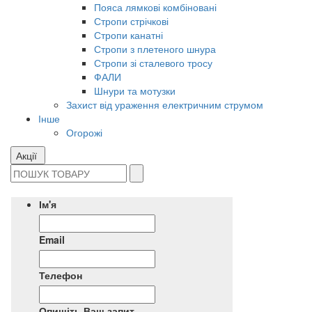
Пояса лямкові комбіновані
Стропи стрічкові
Стропи канатні
Стропи з плетеного шнура
Стропи зі сталевого тросу
ФАЛИ
Шнури та мотузки
Захист від ураження електричним струмом
Інше
Огорожі
Акції
Ім'я
Email
Телефон
Опишіть Ваш запит