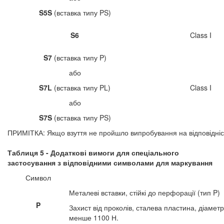
S5S
(вставка типу PS)
S6
Class I
S7
(вставка типу P)
або
S7L
(вставка типу PL)
Class I
або
S7S
(вставка типу PS)
ПРИМІТКА: Якщо взуття не пройшло випробування на відповідніс
Таблиця 5 - Додаткові вимоги для спеціального
застосування з відповідними символами для маркування
Символ
Металеві вставки, стійкі до перфорації (тип P)
P
Захист від проколів, сталева пластина, діамет
менше 1100 Н.