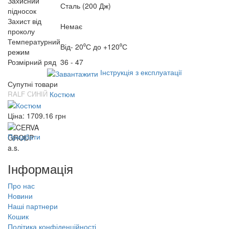
Захисний
Сталь (200 Дж)
підносок
Захист від
Немає
проколу
Температурний
Від- 20⁰С до +120⁰С
режим
Розмірний ряд
36 - 47
Інструкція з експлуатації
Супутні товари
RALF СИНІЙ
Костюм
Ціна:
1709.16
грн
Придбати
Інформація
Про нас
Новини
Наші партнери
Кошик
Політика конфіденційності