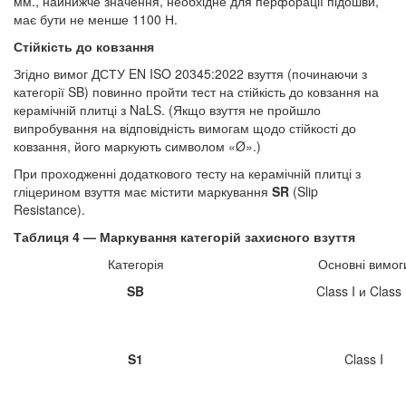
мм., найнижче значення, необхідне для перфорації підошви,
має бути не менше 1100 Н.
Стійкість до ковзання
Згідно вимог ДСТУ EN ISO 20345:2022 взуття (починаючи з
категорії SB) повинно пройти тест на стійкість до ковзання на
керамічній плитці з NaLS. (Якщо взуття не пройшло
випробування на відповідність вимогам щодо стійкості до
ковзання, його маркують символом «Ø».)
При проходженні додаткового тесту на керамічній плитці з
гліцерином взуття має містити маркування
SR
(Slip
Resistance).
Таблиця 4 — Маркування категорій захисного взуття
Категорія
Основні вимог
SB
Class I и Class 
S1
Class I