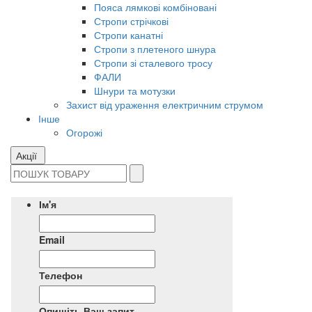
Пояса лямкові комбіновані
Стропи стрічкові
Стропи канатні
Стропи з плетеного шнура
Стропи зі сталевого тросу
ФАЛИ
Шнури та мотузки
Захист від ураження електричним струмом
Інше
Огорожі
Акції
Ім'я
Email
Телефон
Опишіть Ваш запит