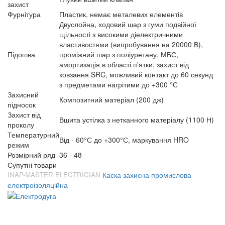
захист
Фурнітура
Пластик, немає металевих елементів
Двуслойна, ходовий шар з гуми подвійної
щільності з високими діелектричними
властивостями (випробування на 20000 В),
Підошва
проміжний шар з поліуретану, МБС,
амортизація в області п'ятки, захист від
ковзання SRC, можливий контакт до 60 секунд
з предметами нагрітими до +300 °С
Захисний
Композитний матеріал (200 дж)
підносок
Захист від
Вшита устілка з нетканного матеріалу (1100 Н)
проколу
Температурний
Від - 60°С до +300°С, маркування HRO
режим
Розмірний ряд
36 - 48
Супутні товари
INAP-MASTER ELECTRICIAN
Каска захисна промислова
електроізоляційна