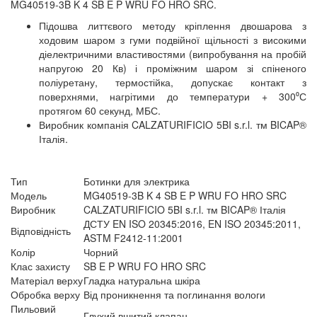
MG40519-3B K 4 SB E P WRU FO HRO SRC.
Підошва литтєвого методу кріплення двошарова з
ходовим шаром з гуми подвійної щільності з високими
діелектричними властивостями (випробування на пробій
напругою 20 Кв) і проміжним шаром зі спіненого
поліуретану, термостійка, допускає контакт з
поверхнями, нагрітими до температури + 300⁰С
протягом 60 секунд, МБС.
Виробник компанія CALZATURIFICIO 5BI s.r.l. тм BICAP®
Італія.
Тип
Ботинки для электрика
Модель
MG40519-3B K 4 SB E P WRU FO HRO SRC
Виробник
CALZATURIFICIO 5BI s.r.l. тм BICAP® Італія
ДСТУ EN ISO 20345:2016, EN ISO 20345:2011,
Відповідність
ASTM F2412-11:2001
Колір
Чорний
Клас захисту
SB E P WRU FO HRO SRC
Матеріал верху
Гладка натуральна шкіра
Обробка верху
Від проникнення та поглинання вологи
Пильовий
Глухий вшитий клапан