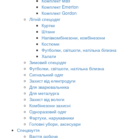
Комплект Max
Комплект Emerton
Комплект Gordon
Літній спецодяг
Куртки
Штани
Напівкомбінезони, комбінезони
Костюми
Футболки, світшоти, натільна білизна
Халати
Зимовий спецодяг
Футболки, світшоти, натільна білизна
Сигнальний одяг
Захист від електродуги
Для зварювальника
Для металурга
Захист від вологи
Комбінезони захисні
Одноразовий одяг
Фартухи, нарукавники
Головні убори, аксесуари
Спецвзуття
Взуття робоче