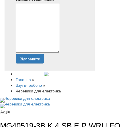
Відправити
Напишіть нам
Головна
»
Взуття робоче
»
Черевики для електрика
MG40519-3B K 4 SB E P WRU FO