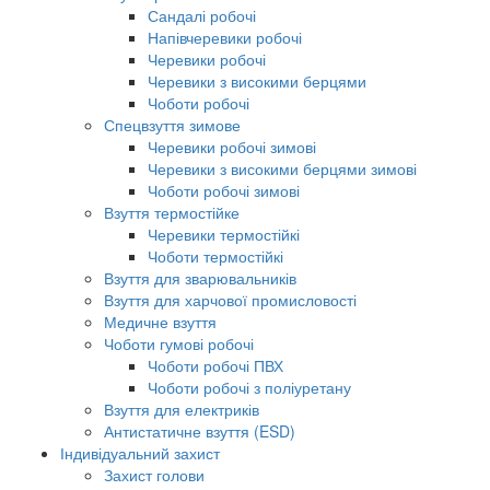
Сандалі робочі
Напівчеревики робочі
Черевики робочі
Черевики з високими берцями
Чоботи робочі
Спецвзуття зимове
Черевики робочі зимові
Черевики з високими берцями зимові
Чоботи робочі зимові
Взуття термостійке
Черевики термостійкі
Чоботи термостійкі
Взуття для зварювальників
Взуття для харчової промисловості
Медичне взуття
Чоботи гумові робочі
Чоботи робочі ПВХ
Чоботи робочі з поліуретану
Взуття для електриків
Антистатичне взуття (ESD)
Індивідуальний захист
Захист голови