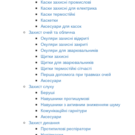
Каски захисні промислові
Каски захисні для електрика
Каски термостійкі
Каскетки
Аксесуари для касок
Захист очей та обличча
Окуляри захисні відкриті
Окуляри захисні закриті
Окуляри для зварювальників
Щитки захисні
Щитки для зварювальників
Щитки термостійкі сітчасті
Перша допомога при травмах очей
Аксесуари
Захист слуху
Беруші
Навушники протишумові
Навушники з активним зниженням шуму
Комунікаційні гарнітури
Аксесуари
Захист дихання
Протипилові респіратори
Напівмаски