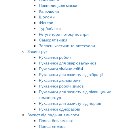
Повнолицьові маски
Капюшони
Шоломи
Фільтри
Турбоблоки
Регулятори потоку повітря
Саморятівники
Запасні частини та аксесуари
Захист рук
Рукавички робочі
Рукавички для зварювальників
Рукавички хімічно стійкі
Рукавички для захисту від вібрації
Рукавички діелектричні
Рукавички робочі зимові
Рукавички для захисту від підвищених
температур
Рукавички для захисту від порізів
Рукавички одноразові
Захист від падіння з висоти
Пояса безлямкові
Пояса лямкові