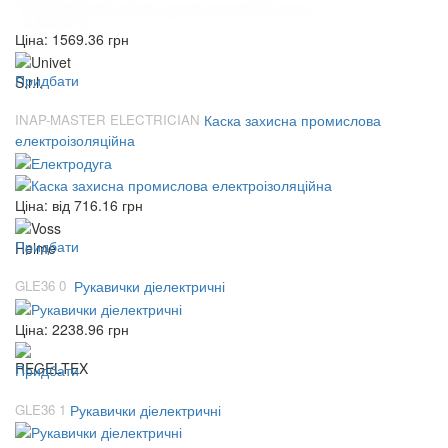
Ціна:
1569.36
грн
Придбати
INAP-MASTER ELECTRICIAN
Каска захисна промислова
електроізоляційна
Ціна: від
716.16
грн
Придбати
GLE36 0
Рукавички діелектричні
Ціна:
2238.96
грн
Придбати
GLE36 1
Рукавички діелектричні