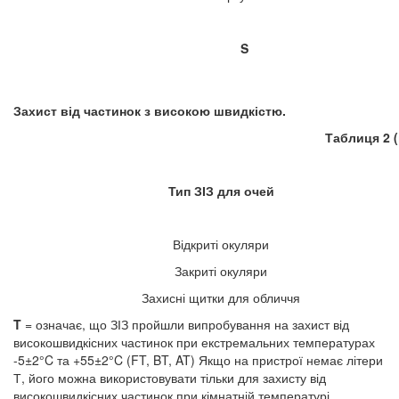
S
Захист від частинок з високою швидкістю.
Таблиця 2 (
Тип З
ІЗ для очей
Відкриті окуляри
Закриті окуляри
Захисні щитки для обличчя
T
= означає, що ЗІЗ пройшли випробування на захист від
високошвидкісних частинок при екстремальних температурах
-5±2°C та +55±2°C (FT, BT, AT) Якщо на пристрої немає літери
Т, його можна використовувати тільки для захисту від
високошвидкісних частинок при кімнатній температурі.