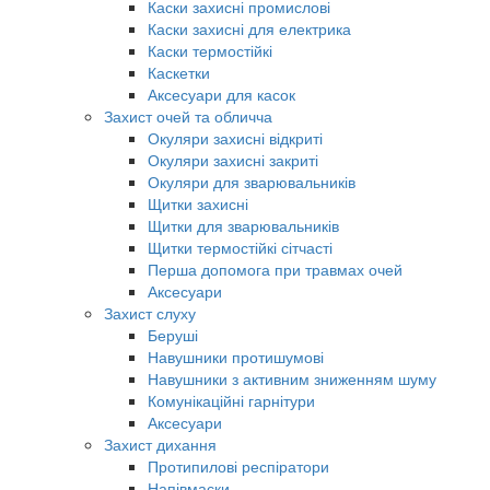
Каски захисні промислові
Каски захисні для електрика
Каски термостійкі
Каскетки
Аксесуари для касок
Захист очей та обличча
Окуляри захисні відкриті
Окуляри захисні закриті
Окуляри для зварювальників
Щитки захисні
Щитки для зварювальників
Щитки термостійкі сітчасті
Перша допомога при травмах очей
Аксесуари
Захист слуху
Беруші
Навушники протишумові
Навушники з активним зниженням шуму
Комунікаційні гарнітури
Аксесуари
Захист дихання
Протипилові респіратори
Напівмаски