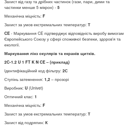
Захист від газу та дрібних частинок (гази, пари, дими та
частинки менше 5 мікрон) -
5
Механічна міцність:
F
Захист за умов екстремальних температур:
Т
CE
- Маркування CE підтверджує відповідність виробу вимогам
Європейського Союзу у сфері споживчої безпеки, здоров'я та
екології.
Маркування лінз окулярів та екранів щитків.
2C-1.2 U 1 FT K N CE – (приклад)
Ідентифікаційний код фільтру:
2С
Ступінь затемнення:
1,2
– прозорі
Виробник:
U
(Univet)
Оптичний клас:
1
Механічна міцність:
F
Захист за умов екстремальних температур:
Т
Захист від подряпин:
К