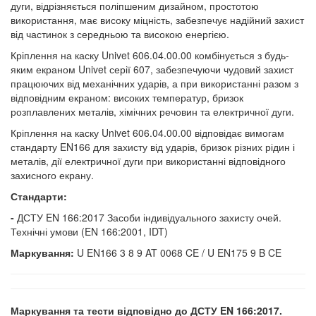
дуги, відрізняється поліпшеним дизайном, простотою
використання, має високу міцність, забезпечує надійний захист
від частинок з середньою та високою енергією.
Кріплення на каску Univet 606.04.00.00 комбінується з будь-
яким екраном Univet серії 607, забезпечуючи чудовий захист
працюючих від механічних ударів, а при використанні разом з
відповідним екраном: високих температур, бризок
розплавлених металів, хімічних речовин та електричної дуги.
Кріплення на каску Univet 606.04.00.00 відповідає вимогам
стандарту EN166 для захисту від ударів, бризок різних рідин і
металів, дії електричної дуги при використанні відповідного
захисного екрану.
Стандарти:
-
ДСТУ EN 166:2017 Засоби індивідуального захисту очей.
Технічні умови (EN 166:2001, IDT)
Маркування:
U EN166 3 8 9 AT 0068 CE / U EN175 9 B CE
Маркування та тести відповідно до ДСТУ EN 166:2017.