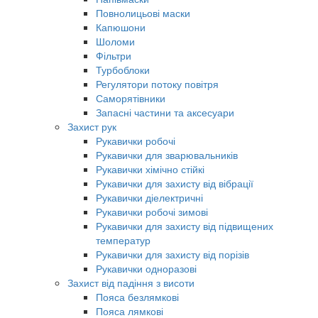
Повнолицьові маски
Капюшони
Шоломи
Фільтри
Турбоблоки
Регулятори потоку повітря
Саморятівники
Запасні частини та аксесуари
Захист рук
Рукавички робочі
Рукавички для зварювальників
Рукавички хімічно стійкі
Рукавички для захисту від вібрації
Рукавички діелектричні
Рукавички робочі зимові
Рукавички для захисту від підвищених
температур
Рукавички для захисту від порізів
Рукавички одноразові
Захист від падіння з висоти
Пояса безлямкові
Пояса лямкові