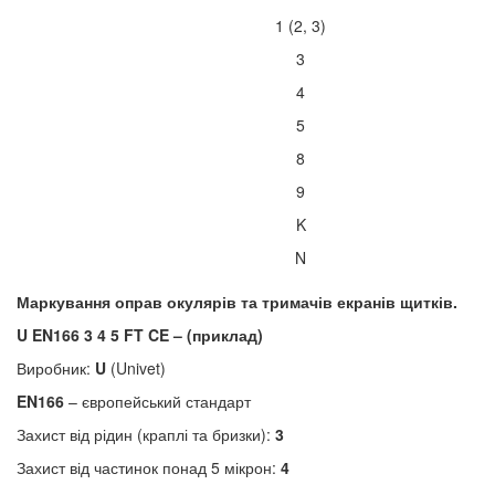
1 (2, 3)
3
4
5
8
9
K
N
Маркування оправ окулярів та тримачів екранів щитків.
U EN166 3 4 5 FT CE – (приклад)
Виробник:
U
(Univet)
EN166
– європейський стандарт
Захист від рідин (краплі та бризки):
3
Захист від частинок понад 5 мікрон:
4