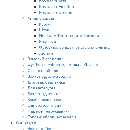
Комплект Max
Комплект Emerton
Комплект Gordon
Літній спецодяг
Куртки
Штани
Напівкомбінезони, комбінезони
Костюми
Футболки, світшоти, натільна білизна
Халати
Зимовий спецодяг
Футболки, світшоти, натільна білизна
Сигнальний одяг
Захист від електродуги
Для зварювальника
Для металурга
Захист від вологи
Комбінезони захисні
Одноразовий одяг
Фартухи, нарукавники
Головні убори, аксесуари
Спецвзуття
Взуття робоче