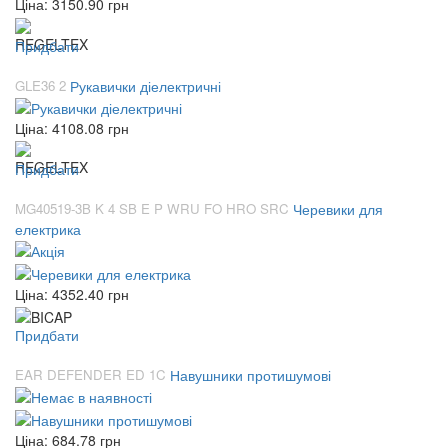
Ціна:
3150.90
грн
Придбати
GLE36 2
Рукавички діелектричні
Ціна:
4108.08
грн
Придбати
MG40519-3B K 4 SB E P WRU FO HRO SRC
Черевики для
електрика
Ціна:
4352.40
грн
Придбати
EAR DEFENDER ED 1C
Навушники протишумові
Ціна:
684.78
грн