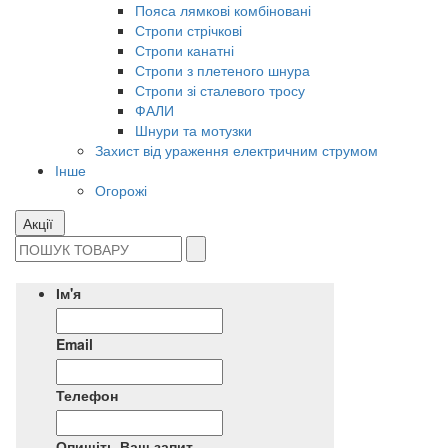
Пояса лямкові комбіновані
Стропи стрічкові
Стропи канатні
Стропи з плетеного шнура
Стропи зі сталевого тросу
ФАЛИ
Шнури та мотузки
Захист від ураження електричним струмом
Інше
Огорожі
Акції
Ім'я
Email
Телефон
Опишіть Ваш запит