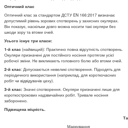
Оптичний клас
Оптичний клас за стандартом ДСТУ EN 166:2017 визначає
допустимий рівень зорових спотворень у захисних окулярах.
Він показує, наскільки довго можна носити такі окуляри без
шкоди зору та втоми очей.
Усього існує три класи:
1-й клас
(найвищий): Практично повна відсутність спотворень.
Окуляри призначені для постійного носіння протягом усієї
робочої зміни. Не викликають головного болю або втоми очей.
2-й клас
: Допускаються невеликі спотворення. Підходять для
періодичного використання (наприклад, для короткочасних
робіт чи відвідувачів цеху).
3-й клас:
Значні спотворення. Окуляри призначені лише для
короткострокових надзвичайних робіт. Тривале носіння
заборонено.
Підвищена міцність.
Та
Маркування