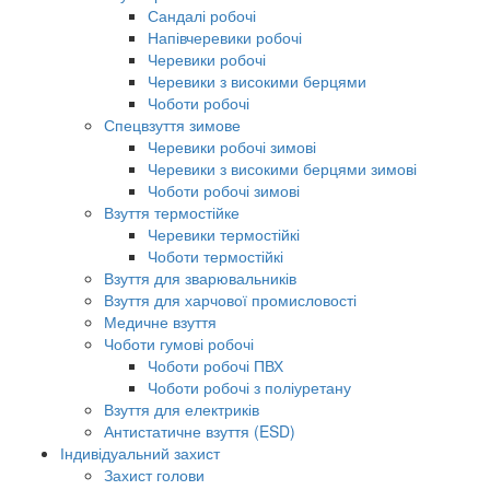
Сандалі робочі
Напівчеревики робочі
Черевики робочі
Черевики з високими берцями
Чоботи робочі
Спецвзуття зимове
Черевики робочі зимові
Черевики з високими берцями зимові
Чоботи робочі зимові
Взуття термостійке
Черевики термостійкі
Чоботи термостійкі
Взуття для зварювальників
Взуття для харчової промисловості
Медичне взуття
Чоботи гумові робочі
Чоботи робочі ПВХ
Чоботи робочі з поліуретану
Взуття для електриків
Антистатичне взуття (ESD)
Індивідуальний захист
Захист голови