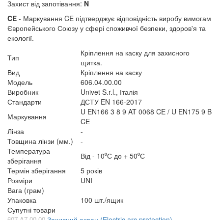
Захист від запотівання:
N
CE
- Маркування CE підтверджує відповідність виробу вимогам
Європейського Союзу у сфері споживчої безпеки, здоров'я та
екології.
Кріплення на каску для захисного
Тип
щитка.
Вид
Кріплення на каску
Модель
606.04.00.00
Виробник
Univet S.r.l., Італія
Стандарти
ДСТУ EN 166-2017
U EN166 3 8 9 AT 0068 CE / U EN175 9 B
Маркування
CE
Лінза
-
Товщина лінзи (мм.)
-
Температура
Від - 10⁰С до + 50⁰С
зберігання
Термін зберігання
5 років
Розміри
UNI
Вага (грам)
Упаковка
100 шт./ящик
Супутні товари
607.A7.00.00
Захисний екран (Electric arc protection)