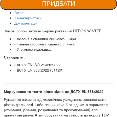
ПРИДБАТИ
Опис
Характеристики
Документація
Зимові робочі захисні шкіряні рукавички HERON WINTER.
- Долоня з свинячої лицьовоъ шкіри.
- Тильна сторона зі свиного спилку.
- Утеплена підкладка.
Стандарти:
- ДСТУ EN ISO 21420:2022;
- ДСТУ EN 388:2022 (3112X);
Маркування та тести відповідно до ДСТУ
EN
388:20
22
Рукавичка захисна від механічних ушкоджень повинна мати
рівень діяльності
1
або вищий хоча б за одним із параметрів
(стирання, різання, розривання та проколювання) або
принаймні рівень
А
випробування на стійкість до порізів TDM