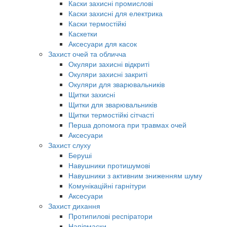
Каски захисні промислові
Каски захисні для електрика
Каски термостійкі
Каскетки
Аксесуари для касок
Захист очей та обличча
Окуляри захисні відкриті
Окуляри захисні закриті
Окуляри для зварювальників
Щитки захисні
Щитки для зварювальників
Щитки термостійкі сітчасті
Перша допомога при травмах очей
Аксесуари
Захист слуху
Беруші
Навушники протишумові
Навушники з активним зниженням шуму
Комунікаційні гарнітури
Аксесуари
Захист дихання
Протипилові респіратори
Напівмаски