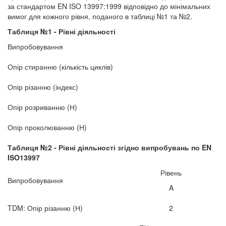
за стандартом EN ISO 13997:1999 відповідно до мінімальних
вимог для кожного рівня, поданого в таблиці №1 та №2.
Таблиця №
1 - Рівні діяльності
Випробовування
Опір стиранню (кількість циклів)
Опір різанню (індекс)
Опір розриванню (Н)
Опір проколюванню (Н)
Таблиця №2 - Рівні діяльності згідно випробувань по
EN
ISO
13997
Рівень
Випробовування
A
TDM: Опір різанню (Н)
2