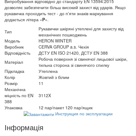
Випробування відповідно до стандарту EN 13594:2015
дозволяє забезпечити більш високий захист від ударів. Якщо
рукавичка проходить тест - до п'яти знаків маркування
додається літера «
P
».
Рукавички шкіряні утеплені для захисту від
Тип
механічних пошкоджень
Модель
HERON WINTER
Виробник
CERVA GROUP a.s. Чехія
Відповідність
ДСТУ ЕN ISO 21420, ДСТУ ЕN 388
Робоча поверхня зі свинячої лицьової шкіри,
Матеріал
тильна сторона зі свинячого спилку
Підкладка
Утеплена
Колір
Жовтий з білим
Розмір
11
Механічна
міцність по ЕN
3112X
388
Упаковка
12 пар/пакет 120 пар/ящик
Инструкция по эксплуатации
Інформація