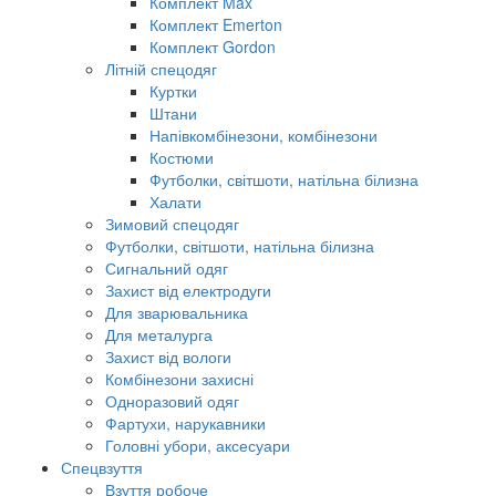
Комплект Max
Комплект Emerton
Комплект Gordon
Літній спецодяг
Куртки
Штани
Напівкомбінезони, комбінезони
Костюми
Футболки, світшоти, натільна білизна
Халати
Зимовий спецодяг
Футболки, світшоти, натільна білизна
Сигнальний одяг
Захист від електродуги
Для зварювальника
Для металурга
Захист від вологи
Комбінезони захисні
Одноразовий одяг
Фартухи, нарукавники
Головні убори, аксесуари
Спецвзуття
Взуття робоче