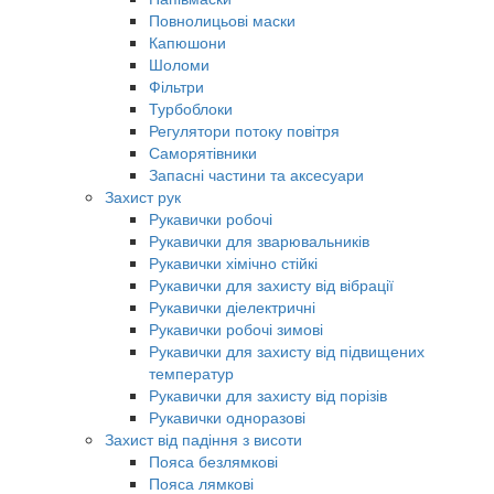
Повнолицьові маски
Капюшони
Шоломи
Фільтри
Турбоблоки
Регулятори потоку повітря
Саморятівники
Запасні частини та аксесуари
Захист рук
Рукавички робочі
Рукавички для зварювальників
Рукавички хімічно стійкі
Рукавички для захисту від вібрації
Рукавички діелектричні
Рукавички робочі зимові
Рукавички для захисту від підвищених
температур
Рукавички для захисту від порізів
Рукавички одноразові
Захист від падіння з висоти
Пояса безлямкові
Пояса лямкові