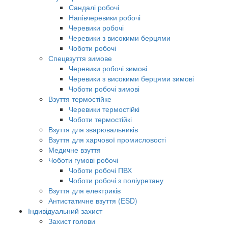
Сандалі робочі
Напівчеревики робочі
Черевики робочі
Черевики з високими берцями
Чоботи робочі
Спецвзуття зимове
Черевики робочі зимові
Черевики з високими берцями зимові
Чоботи робочі зимові
Взуття термостійке
Черевики термостійкі
Чоботи термостійкі
Взуття для зварювальників
Взуття для харчової промисловості
Медичне взуття
Чоботи гумові робочі
Чоботи робочі ПВХ
Чоботи робочі з поліуретану
Взуття для електриків
Антистатичне взуття (ESD)
Індивідуальний захист
Захист голови