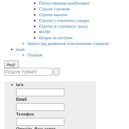
Пояса лямкові комбіновані
Стропи стрічкові
Стропи канатні
Стропи з плетеного шнура
Стропи зі сталевого тросу
ФАЛИ
Шнури та мотузки
Захист від ураження електричним струмом
Інше
Огорожі
Акції
Ім'я
Email
Телефон
Опишіть Ваш запит