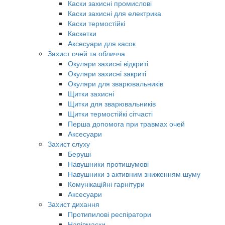
Каски захисні промислові
Каски захисні для електрика
Каски термостійкі
Каскетки
Аксесуари для касок
Захист очей та обличча
Окуляри захисні відкриті
Окуляри захисні закриті
Окуляри для зварювальників
Щитки захисні
Щитки для зварювальників
Щитки термостійкі сітчасті
Перша допомога при травмах очей
Аксесуари
Захист слуху
Беруші
Навушники протишумові
Навушники з активним зниженням шуму
Комунікаційні гарнітури
Аксесуари
Захист дихання
Протипилові респіратори
Напівмаски