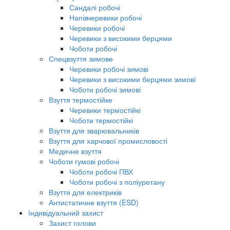
Сандалі робочі
Напівчеревики робочі
Черевики робочі
Черевики з високими берцями
Чоботи робочі
Спецвзуття зимове
Черевики робочі зимові
Черевики з високими берцями зимові
Чоботи робочі зимові
Взуття термостійке
Черевики термостійкі
Чоботи термостійкі
Взуття для зварювальників
Взуття для харчової промисловості
Медичне взуття
Чоботи гумові робочі
Чоботи робочі ПВХ
Чоботи робочі з поліуретану
Взуття для електриків
Антистатичне взуття (ESD)
Індивідуальний захист
Захист голови