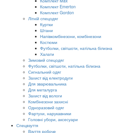
Комплект Max
Комплект Emerton
Комплект Gordon
Літній спецодяг
Куртки
Штани
Напівкомбінезони, комбінезони
Костюми
Футболки, світшоти, натільна білизна
Халати
Зимовий спецодяг
Футболки, світшоти, натільна білизна
Сигнальний одяг
Захист від електродуги
Для зварювальника
Для металурга
Захист від вологи
Комбінезони захисні
Одноразовий одяг
Фартухи, нарукавники
Головні убори, аксесуари
Спецвзуття
Взуття робоче