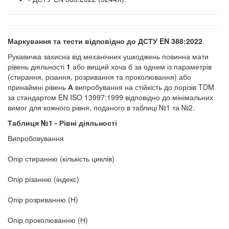
Маркування та тести відповідно до ДСТУ
EN
388:20
22
Рукавичка захисна від механічних ушкоджень повинна мати
рівень діяльності
1
або вищий хоча б за одним із параметрів
(стирання, різання, розривання та проколювання) або
принаймні рівень
А
випробування на стійкість до порізів TDM
за стандартом EN ISO 13997:1999 відповідно до мінімальних
вимог для кожного рівня, поданого в таблиці №1 та №2.
Таблиця №
1 - Рівні діяльності
Випробовування
Опір стиранню (кількість циклів)
Опір різанню (індекс)
Опір розриванню (Н)
Опір проколюванню (Н)