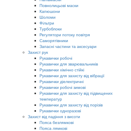
Повнолицьові маски
Капюшони
Шоломи
Фільтри
Турбоблоки
Регулятори потоку повітря
Саморятівники
Запасні частини та аксесуари
Захист рук
Рукавички робочі
Рукавички для зварювальників
Рукавички хімічно стійкі
Рукавички для захисту від вібрації
Рукавички діелектричні
Рукавички робочі зимові
Рукавички для захисту від підвищених
температур
Рукавички для захисту від порізів
Рукавички одноразові
Захист від падіння з висоти
Пояса безлямкові
Пояса лямкові