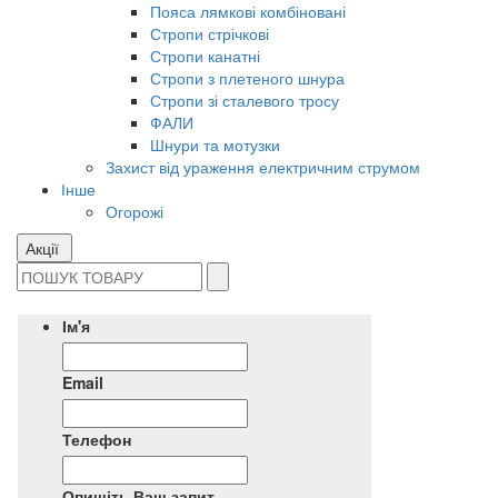
Пояса лямкові комбіновані
Стропи стрічкові
Стропи канатні
Стропи з плетеного шнура
Стропи зі сталевого тросу
ФАЛИ
Шнури та мотузки
Захист від ураження електричним струмом
Інше
Огорожі
Акції
Ім'я
Email
Телефон
Опишіть Ваш запит