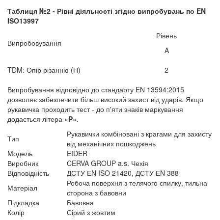
Таблиця №2 - Рівні діяльності згідно випробувань по
EN
ISO
13997
Рівень
Випробовування
A
TDM: Опір різанню (Н)
2
Випробування відповідно до стандарту EN 13594:2015
дозволяє забезпечити більш високий захист від ударів. Якщо
рукавичка проходить тест - до п'яти знаків маркування
додається літера «
P
».
Рукавички комбіновані з крагами для захисту
Тип
від механічних пошкоджень
Модель
EIDER
Виробник
CERVA GROUP a.s. Чехія
Відповідність
ДСТУ ЕN ISO 21420, ДСТУ ЕN 388
Робоча поверхня з телячого спилку, тильна
Матеріал
сторона з бавовни
Підкладка
Бавовна
Колір
Сірий з жовтим