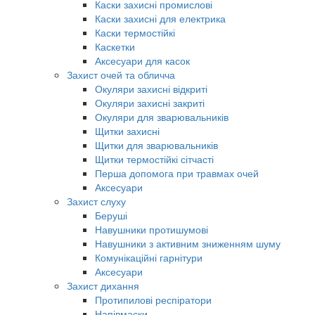
Каски захисні промислові
Каски захисні для електрика
Каски термостійкі
Каскетки
Аксесуари для касок
Захист очей та обличча
Окуляри захисні відкриті
Окуляри захисні закриті
Окуляри для зварювальників
Щитки захисні
Щитки для зварювальників
Щитки термостійкі сітчасті
Перша допомога при травмах очей
Аксесуари
Захист слуху
Беруші
Навушники протишумові
Навушники з активним зниженням шуму
Комунікаційні гарнітури
Аксесуари
Захист дихання
Протипилові респіратори
Напівмаски