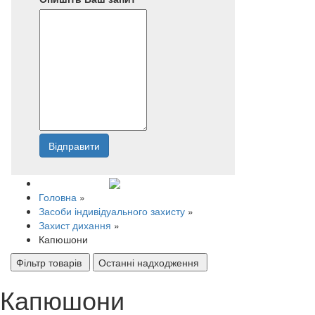
Відправити
Напишіть нам
Головна
»
Засоби індивідуального захисту
»
Захист дихання
»
Капюшони
Фільтр товарів
Останні надходження
Капюшони