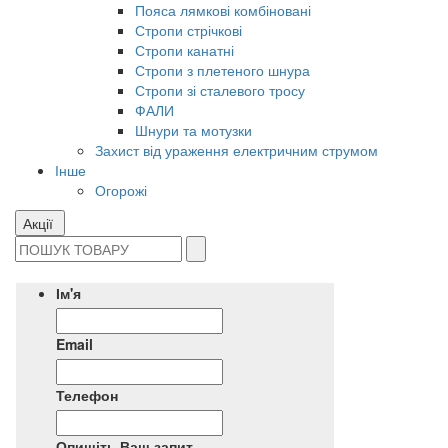
Пояса лямкові комбіновані
Стропи стрічкові
Стропи канатні
Стропи з плетеного шнура
Стропи зі сталевого тросу
ФАЛИ
Шнури та мотузки
Захист від ураження електричним струмом
Інше
Огорожі
Акції
Ім'я
Email
Телефон
Опишіть Ваш запит