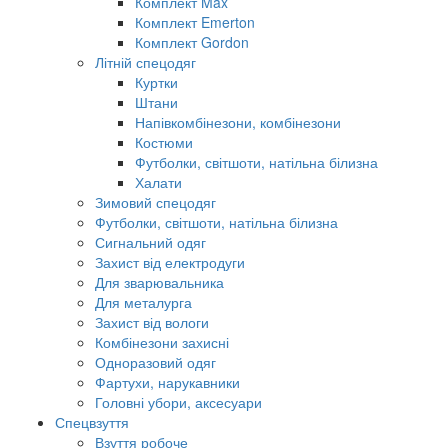
Комплект Max
Комплект Emerton
Комплект Gordon
Літній спецодяг
Куртки
Штани
Напівкомбінезони, комбінезони
Костюми
Футболки, світшоти, натільна білизна
Халати
Зимовий спецодяг
Футболки, світшоти, натільна білизна
Сигнальний одяг
Захист від електродуги
Для зварювальника
Для металурга
Захист від вологи
Комбінезони захисні
Одноразовий одяг
Фартухи, нарукавники
Головні убори, аксесуари
Спецвзуття
Взуття робоче