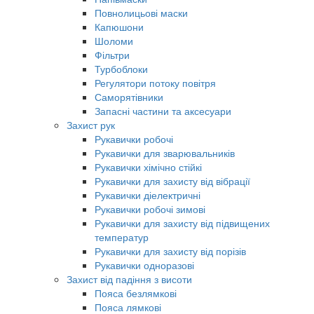
Повнолицьові маски
Капюшони
Шоломи
Фільтри
Турбоблоки
Регулятори потоку повітря
Саморятівники
Запасні частини та аксесуари
Захист рук
Рукавички робочі
Рукавички для зварювальників
Рукавички хімічно стійкі
Рукавички для захисту від вібрації
Рукавички діелектричні
Рукавички робочі зимові
Рукавички для захисту від підвищених
температур
Рукавички для захисту від порізів
Рукавички одноразові
Захист від падіння з висоти
Пояса безлямкові
Пояса лямкові