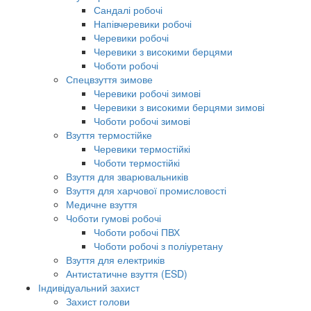
Сандалі робочі
Напівчеревики робочі
Черевики робочі
Черевики з високими берцями
Чоботи робочі
Спецвзуття зимове
Черевики робочі зимові
Черевики з високими берцями зимові
Чоботи робочі зимові
Взуття термостійке
Черевики термостійкі
Чоботи термостійкі
Взуття для зварювальників
Взуття для харчової промисловості
Медичне взуття
Чоботи гумові робочі
Чоботи робочі ПВХ
Чоботи робочі з поліуретану
Взуття для електриків
Антистатичне взуття (ESD)
Індивідуальний захист
Захист голови