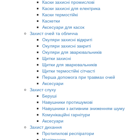
Каски захисні промислові
Каски захисні для електрика
Каски термостійкі
Каскетки
Аксесуари для касок
Захист очей та обличча
Окуляри захисні відкриті
Окуляри захисні закриті
Окуляри для зварювальників
Щитки захисні
Щитки для зварювальників
Щитки термостійкі сітчасті
Перша допомога при травмах очей
Аксесуари
Захист слуху
Беруші
Навушники протишумові
Навушники з активним зниженням шуму
Комунікаційні гарнітури
Аксесуари
Захист дихання
Протипилові респіратори
Напівмаски