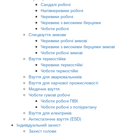
Сандалі робочі
Напівчеревики робочі
Черевики робочі
Черевики з високими берцями
Чоботи робочі
Спецвзуття зимове
Черевики робочі зимові
Черевики з високими берцями зимові
Чоботи робочі зимові
Взуття термостійке
Черевики термостійкі
Чоботи термостійкі
Взуття для зварювальників
Взуття для харчової промисловості
Медичне взуття
Чоботи гумові робочі
Чоботи робочі ПВХ
Чоботи робочі з поліуретану
Взуття для електриків
Антистатичне взуття (ESD)
Індивідуальний захист
Захист голови