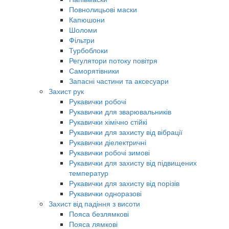
Повнолицьові маски
Капюшони
Шоломи
Фільтри
Турбоблоки
Регулятори потоку повітря
Саморятівники
Запасні частини та аксесуари
Захист рук
Рукавички робочі
Рукавички для зварювальників
Рукавички хімічно стійкі
Рукавички для захисту від вібрації
Рукавички діелектричні
Рукавички робочі зимові
Рукавички для захисту від підвищених
температур
Рукавички для захисту від порізів
Рукавички одноразові
Захист від падіння з висоти
Пояса безлямкові
Пояса лямкові