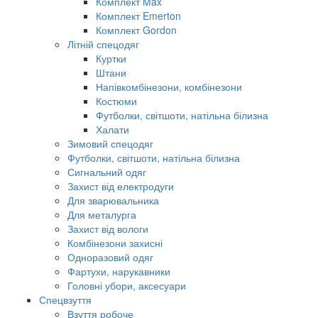
Комплект Max
Комплект Emerton
Комплект Gordon
Літній спецодяг
Куртки
Штани
Напівкомбінезони, комбінезони
Костюми
Футболки, світшоти, натільна білизна
Халати
Зимовий спецодяг
Футболки, світшоти, натільна білизна
Сигнальний одяг
Захист від електродуги
Для зварювальника
Для металурга
Захист від вологи
Комбінезони захисні
Одноразовий одяг
Фартухи, нарукавники
Головні убори, аксесуари
Спецвзуття
Взуття робоче