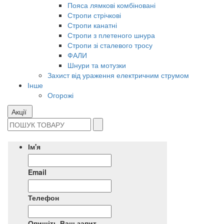
Пояса лямкові комбіновані
Стропи стрічкові
Стропи канатні
Стропи з плетеного шнура
Стропи зі сталевого тросу
ФАЛИ
Шнури та мотузки
Захист від ураження електричним струмом
Інше
Огорожі
Акції
Ім'я
Email
Телефон
Опишіть Ваш запит