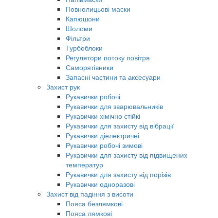
Повнолицьові маски
Капюшони
Шоломи
Фільтри
Турбоблоки
Регулятори потоку повітря
Саморятівники
Запасні частини та аксесуари
Захист рук
Рукавички робочі
Рукавички для зварювальників
Рукавички хімічно стійкі
Рукавички для захисту від вібрації
Рукавички діелектричні
Рукавички робочі зимові
Рукавички для захисту від підвищених
температур
Рукавички для захисту від порізів
Рукавички одноразові
Захист від падіння з висоти
Пояса безлямкові
Пояса лямкові