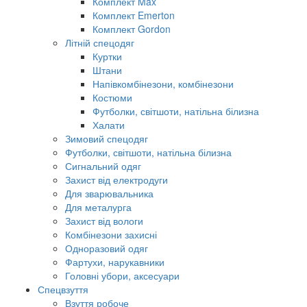
Комплект Max
Комплект Emerton
Комплект Gordon
Літній спецодяг
Куртки
Штани
Напівкомбінезони, комбінезони
Костюми
Футболки, світшоти, натільна білизна
Халати
Зимовий спецодяг
Футболки, світшоти, натільна білизна
Сигнальний одяг
Захист від електродуги
Для зварювальника
Для металурга
Захист від вологи
Комбінезони захисні
Одноразовий одяг
Фартухи, нарукавники
Головні убори, аксесуари
Спецвзуття
Взуття робоче