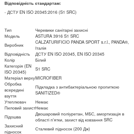
Відповідність стандартам:
- ДСТУ EN ISO 20345:2016 (S1 SRC)
Тип
Черевики санітарні захисні
Модель
ASTURA 3916 S1 SRC
CALZATURIFICIO PANDA SPORT s.r.l., PANDA®,
Виробник
Італія
Відповідність
ДСТУ EN ISO 20345, EN ISO 20345
Колір
Білий
Категорія (EN
S1 SRC
ISO 20345)
Матеріал верху
MICROFIBER
Обробка
Підкладка з антибактеріальною пропиткою
всередині
SANITIZED®
взуття
Утеплювач
Немає
Пиловий захист
Немає
Двошаровий поліуретан, МБС, амортизація в
Підошва
області п'ятки, захист від ковзання SRC
Захисний
Сталевий підносок (200 Дж)
підносок