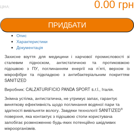
0.00 грн
ЦІНА:
ПРИДБАТИ
Опис
Характеристики
Документація
Захисне взуття для медицини і харчової промисловості зі
сталевим підноском, антистатичною та протиковзкою
підошвою з ПУ, поглинанням енергії на п’яті, верхом із
мікрофібри та підкладкою з антибактеріальним покриттям
SANITIZED
Виробник: CALZATURIFICIO PANDA SPORT s.r.l., Італія.
Знімна устілка, антистатична, не утримує запах, гарантує
виняткову ефективність щодо поглинання водяної пари та
®
здатності вивільняти вологу. Завдяки технології SANITIZED
поверхня, яка контактує з підошвою стопи користувача
запобігає розмноженню будь-яких потенційно шкідливих
мікроорганізмів.