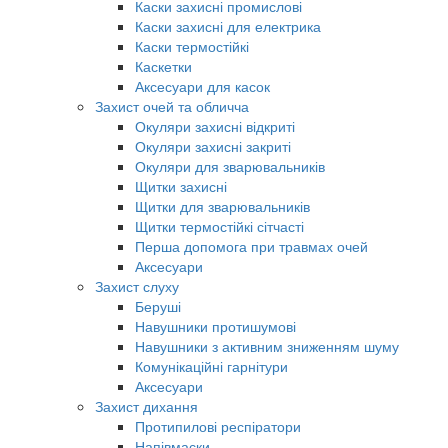
Каски захисні промислові
Каски захисні для електрика
Каски термостійкі
Каскетки
Аксесуари для касок
Захист очей та обличча
Окуляри захисні відкриті
Окуляри захисні закриті
Окуляри для зварювальників
Щитки захисні
Щитки для зварювальників
Щитки термостійкі сітчасті
Перша допомога при травмах очей
Аксесуари
Захист слуху
Беруші
Навушники протишумові
Навушники з активним зниженням шуму
Комунікаційні гарнітури
Аксесуари
Захист дихання
Протипилові респіратори
Напівмаски