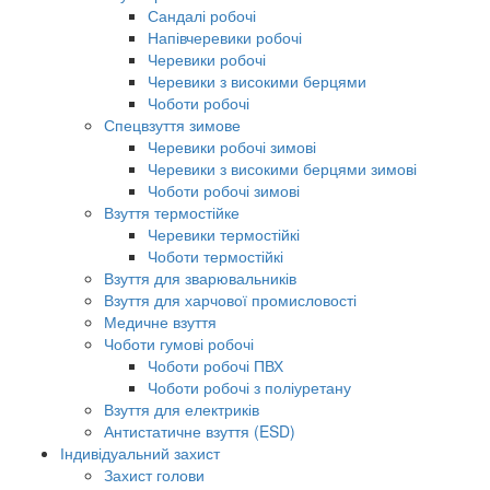
Сандалі робочі
Напівчеревики робочі
Черевики робочі
Черевики з високими берцями
Чоботи робочі
Спецвзуття зимове
Черевики робочі зимові
Черевики з високими берцями зимові
Чоботи робочі зимові
Взуття термостійке
Черевики термостійкі
Чоботи термостійкі
Взуття для зварювальників
Взуття для харчової промисловості
Медичне взуття
Чоботи гумові робочі
Чоботи робочі ПВХ
Чоботи робочі з поліуретану
Взуття для електриків
Антистатичне взуття (ESD)
Індивідуальний захист
Захист голови