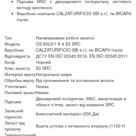
Підошва МБС з двошарового поліуретану литтєвого
методу кріплення.
Виробник компанія CALZATURIFICIO 5BI s.r.l. тм BICAP®
Італія.
Тип
Напівчеревики робочі захисні
Модель
OS 6023/1 K 4 S3 SRC
Виробник
CALZATURIFICIO 5BI s.r.l. тм BICAP® Італія
Відповідність
ДСТУ EN ISO 20345:2016, EN ISO 20345:2011
Колір
Чорний
Клас захисту
S3 SRC
Матеріал верху
Натуральна шкіра
Обробка верху
Від проникнення та поглинання вологи
Утеплювач
Немає
Пиловий захист
Немає
Двошаровий поліуретан, МБС, амортизація в
Підошва
області п'ятки, захист від ковзання SRC
Захисний
Композитний матеріал (200 Дж)
підносок
Захист від
Вшита устілка з нетканного атеріалу (1100 Н
проколу
Температурний