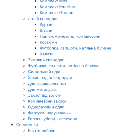
Комплект Max
Комплект Emerton
Комплект Gordon
Літній спецодяг
Куртки
Штани
Напівкомбінезони, комбінезони
Костюми
Футболки, світшоти, натільна білизна
Халати
Зимовий спецодяг
Футболки, світшоти, натільна білизна
Сигнальний одяг
Захист від електродуги
Для зварювальника
Для металурга
Захист від вологи
Комбінезони захисні
Одноразовий одяг
Фартухи, нарукавники
Головні убори, аксесуари
Спецвзуття
Взуття робоче