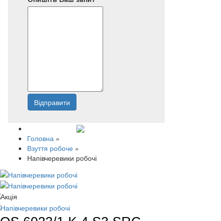
Відправити
Напишіть нам
Головна
»
Взуття робоче
»
Напівчеревики робочі