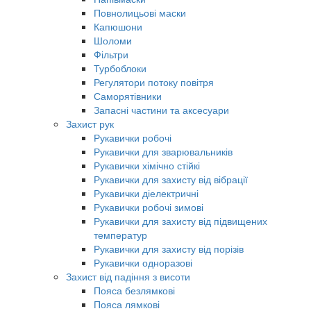
Повнолицьові маски
Капюшони
Шоломи
Фільтри
Турбоблоки
Регулятори потоку повітря
Саморятівники
Запасні частини та аксесуари
Захист рук
Рукавички робочі
Рукавички для зварювальників
Рукавички хімічно стійкі
Рукавички для захисту від вібрації
Рукавички діелектричні
Рукавички робочі зимові
Рукавички для захисту від підвищених
температур
Рукавички для захисту від порізів
Рукавички одноразові
Захист від падіння з висоти
Пояса безлямкові
Пояса лямкові