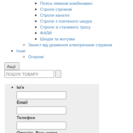
Пояса лямкові комбіновані
Стропи стрічкові
Стропи канатні
Стропи з плетеного шнура
Стропи зі сталевого тросу
ФАЛИ
Шнури та мотузки
Захист від ураження електричним струмом
Інше
Огорожі
Акції
Ім'я
Email
Телефон
Опишіть Ваш запит