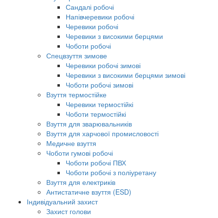
Сандалі робочі
Напівчеревики робочі
Черевики робочі
Черевики з високими берцями
Чоботи робочі
Спецвзуття зимове
Черевики робочі зимові
Черевики з високими берцями зимові
Чоботи робочі зимові
Взуття термостійке
Черевики термостійкі
Чоботи термостійкі
Взуття для зварювальників
Взуття для харчової промисловості
Медичне взуття
Чоботи гумові робочі
Чоботи робочі ПВХ
Чоботи робочі з поліуретану
Взуття для електриків
Антистатичне взуття (ESD)
Індивідуальний захист
Захист голови