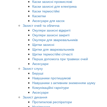
Каски захисні промислові
Каски захисні для електрика
Каски термостійкі
Каскетки
Аксесуари для касок
Захист очей та обличча
Окуляри захисні відкриті
Окуляри захисні закриті
Окуляри для зварювальників
Щитки захисні
Щитки для зварювальників
Щитки термостійкі сітчасті
Перша допомога при травмах очей
Аксесуари
Захист слуху
Беруші
Навушники протишумові
Навушники з активним зниженням шуму
Комунікаційні гарнітури
Аксесуари
Захист дихання
Протипилові респіратори
Напівмаски