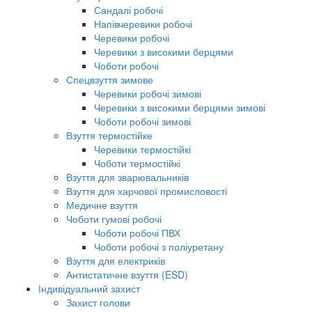
Сандалі робочі
Напівчеревики робочі
Черевики робочі
Черевики з високими берцями
Чоботи робочі
Спецвзуття зимове
Черевики робочі зимові
Черевики з високими берцями зимові
Чоботи робочі зимові
Взуття термостійке
Черевики термостійкі
Чоботи термостійкі
Взуття для зварювальників
Взуття для харчової промисловості
Медичне взуття
Чоботи гумові робочі
Чоботи робочі ПВХ
Чоботи робочі з поліуретану
Взуття для електриків
Антистатичне взуття (ESD)
Індивідуальний захист
Захист голови