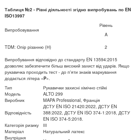
Таблиця №2 - Рівні діяльності згідно випробувань по
EN
ISO
13997
Рівень
Випробовування
A
TDM: Опір різанню (Н)
2
Випробування відповідно до стандарту EN 13594:2015
дозволяє забезпечити більш високий захист від ударів. Якщо
рукавичка проходить тест - до п'яти знаків маркування
додається літера «
P
».
Тип
Рукавички захисні хімічно стійкі
Модель
ALTO 299
Виробник
MAPA Professional, Франція
ДСТУ EN ISO 21420:2022, ДСТУ EN
Відповідність
388:2022, ДСТУ EN ISO 374-1:2018, ДСТУ
EN ISO 374-5:2018.
Категорія ризику
ІІІ
Матеріал
Натуральний латекс
Внутрішня