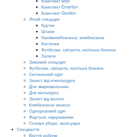
Комплект Max
Комплект Emerton
Комплект Gordon
Літній спецодяг
Куртки
Штани
Напівкомбінезони, комбінезони
Костюми
Футболки, світшоти, натільна білизна
Халати
Зимовий спецодяг
Футболки, світшоти, натільна білизна
Сигнальний одяг
Захист від електродуги
Для зварювальника
Для металурга
Захист від вологи
Комбінезони захисні
Одноразовий одяг
Фартухи, нарукавники
Головні убори, аксесуари
Спецвзуття
Взуття робоче