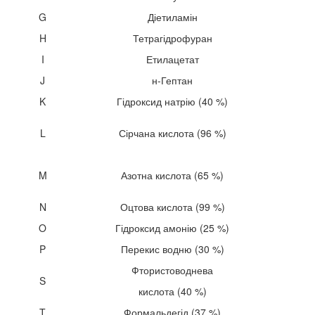
G
Діетиламін
H
Тетрагідрофуран
I
Етилацетат
J
н-Гептан
K
Гідроксид натрію (40 %)
L
Сірчана кислота (96 %)
M
Азотна кислота (65 %)
N
Оцтова кислота (99 %)
O
Гідроксид амонію (25 %)
P
Перекис водню (30 %)
Фтористоводнева
S
кислота (40 %)
T
Формальдегід (37 %)