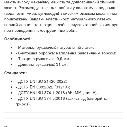
мають високу механічну міцність та довготривалий хімічний
захист. Рекомендуються для роботи у вологому середовищі
(вода, олія, жири, вуглеводні) з високим ризиком механічних
пошкоджень. Завдяки еластичності натурального латексу,
великій довжині та товщині - забезпечують гарний захист рук
при проведенні піскоструминних робіт.
Особливості:
- Матеріал рукавичок: натуральний латекс;
- Внутрішня обробка: напилення бавовняним ворсом;
- Товщина рукавичок: 0,9 мм.;
- Довжина рукавичок: 31 см.
Стандарти:
- ДСТУ EN ISO 21420:2022;
- ДСТУ EN 388:2022 (3121Х);
- ДСТУ EN ISO 374-1:2018 (AKLMPT, тип A);
- ДСТУ EN ISO 374-5:2018 (захист від бактерій та
грибків).
Маркування та тести відповідно до ДСТУ EN ISO 374-