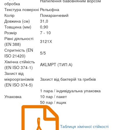
Напилення бавовняним ворсом
обробка
Текстура поверхні
Рельєфна
Колір
Помаранчевий
Довжина (см)
31,0
Товщина (мм)
0,90
Розмір
7 - 10
Рівні діяльності
3121Х
(ЕN 388)
Спритність (EN
5/5
ISO 21420)
Хімічна стійкість
AKLMPT (ТИП А)
(ЕN ISO 374-1)
Захист від
мікроорганізмів
Захист від бактерій та грибків
(EN ISO 374-5)
1 пара / індивідуальна упаковка
Упаковка
10 пар / пакет
50 пар / ящик
Таблиця хімічної стійкості