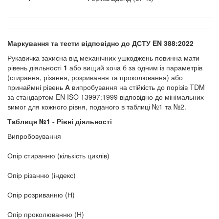
Маркування та тести відповідно до ДСТУ
EN
388:20
22
Рукавичка захисна від механічних ушкоджень повинна мати
рівень діяльності
1
або вищий хоча б за одним із параметрів
(стирання, різання, розривання та проколювання) або
принаймні рівень
А
випробування на стійкість до порізів TDM
за стандартом EN ISO 13997:1999 відповідно до мінімальних
вимог для кожного рівня, поданого в таблиці №1 та №2.
Таблиця №
1 - Рівні діяльності
Випробовування
Опір стиранню (кількість циклів)
Опір різанню (індекс)
Опір розриванню (Н)
Опір проколюванню (Н)