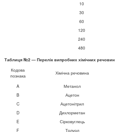
10
30
60
120
240
480
Таблиця №2 — Перелік випробних хімічних речовин
Кодова
Хімічна речовина
познака
A
Метанол
B
Ацетон
C
Ацетонітрил
D
Дихлорметан
E
Сірковуглець
F
Толуол