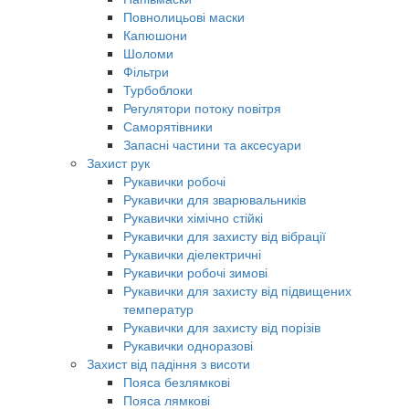
Повнолицьові маски
Капюшони
Шоломи
Фільтри
Турбоблоки
Регулятори потоку повітря
Саморятівники
Запасні частини та аксесуари
Захист рук
Рукавички робочі
Рукавички для зварювальників
Рукавички хімічно стійкі
Рукавички для захисту від вібрації
Рукавички діелектричні
Рукавички робочі зимові
Рукавички для захисту від підвищених
температур
Рукавички для захисту від порізів
Рукавички одноразові
Захист від падіння з висоти
Пояса безлямкові
Пояса лямкові