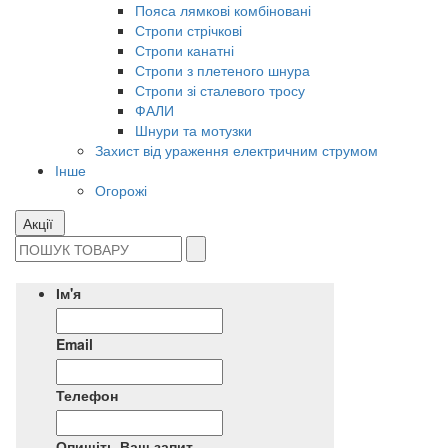
Пояса лямкові комбіновані
Стропи стрічкові
Стропи канатні
Стропи з плетеного шнура
Стропи зі сталевого тросу
ФАЛИ
Шнури та мотузки
Захист від ураження електричним струмом
Інше
Огорожі
Акції
Ім'я
Email
Телефон
Опишіть Ваш запит