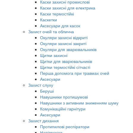
Каски захисні промислові
Каски захисні для електрика
Каски термостійкі
Каскетки
Аксесуари для касок
Захист очей та обличча
Окуляри захисні відкриті
Окуляри захисні закриті
Окуляри для зварювальників
Щитки захисні
Щитки для зварювальників
Щитки термостійкі сітчасті
Перша допомога при травмах очей
Аксесуари
Захист слуху
Беруші
Навушники протишумові
Навушники з активним зниженням шуму
Комунікаційні гарнітури
Аксесуари
Захист дихання
Протипилові респіратори
Напівмаски