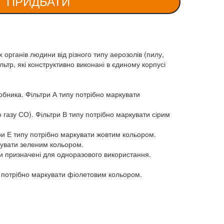
ПРИДБАТИ
органів людини від різного типу аерозолів (пилу,
льтр, які конструктивно виконані в єдиному корпусі
робника. Фільтри А типу потрібно маркувати
о газу СО). Фільтри В типу потрібно маркувати сірим
ьтри Е типу потрібно маркувати жовтим кольором.
ркувати зеленим кольором.
три призначені для одноразового використання.
пу потрібно маркувати фіолетовим кольором.