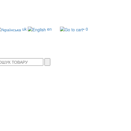
uk
en
• 0