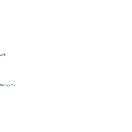
чей
ням шуму