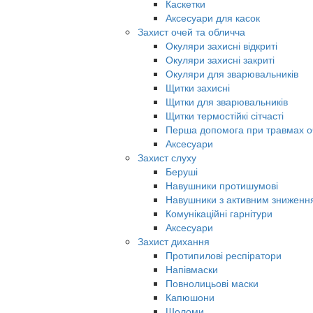
Каскетки
Аксесуари для касок
Захист очей та обличча
Окуляри захисні відкриті
Окуляри захисні закриті
Окуляри для зварювальників
Щитки захисні
Щитки для зварювальників
Щитки термостійкі сітчасті
Перша допомога при травмах о
Аксесуари
Захист слуху
Беруші
Навушники протишумові
Навушники з активним знижен
Комунікаційні гарнітури
Аксесуари
Захист дихання
Протипилові респіратори
Напівмаски
Повнолицьові маски
Капюшони
Шоломи