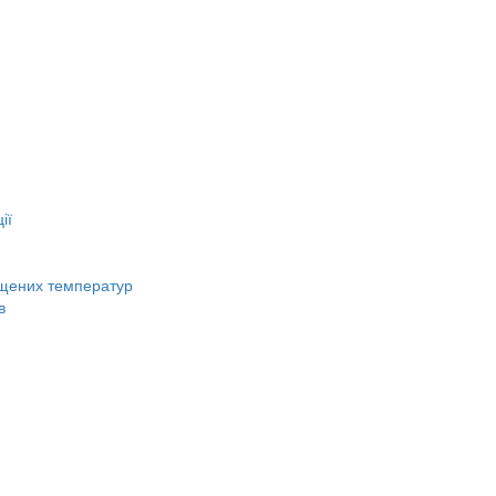
ії
вищених температур
в