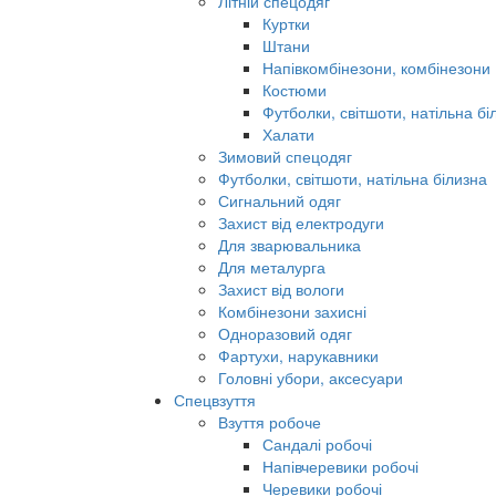
Літній спецодяг
Куртки
Штани
Напівкомбінезони, комбінезони
Костюми
Футболки, світшоти, натільна бі
Халати
Зимовий спецодяг
Футболки, світшоти, натільна білизна
Сигнальний одяг
Захист від електродуги
Для зварювальника
Для металурга
Захист від вологи
Комбінезони захисні
Одноразовий одяг
Фартухи, нарукавники
Головні убори, аксесуари
Спецвзуття
Взуття робоче
Сандалі робочі
Напівчеревики робочі
Черевики робочі