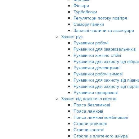
Фільтри
Турбоблоки
Регулятори потоку повітря
Саморятівники
Запасні частини та аксесуари
Захист рук
Рукавички робочі
Рукавички для зварювальників
Рукавички хімічно стійкі
Рукавички для захисту від вібрац
Рукавички діелектричні
Рукавички робочі зимові
Рукавички для захисту від під
Рукавички для захисту від порізі
Рукавички одноразові
Захист від падіння з висоти
Пояса безлямкові
Пояса лямкові
Пояса лямкові комбіновані
Стропи стрічкові
Стропи канатні
Стропи з плетеного шнура