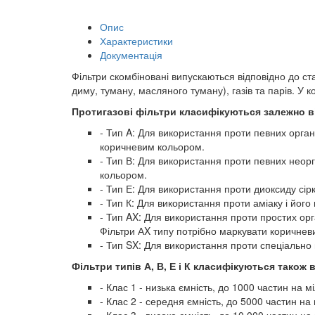
Опис
Характеристики
Документація
Фільтри скомбіновані випускаються відповідно до ст
диму, туману, масляного туману), газів та парів. У 
Протигазові фільтри класифікуються залежно від
- Тип A: Для використання проти певних органі
коричневим кольором.
- Тип В: Для використання проти певних неорга
кольором.
- Тип Е: Для використання проти диоксиду сірк
- Тип К: Для використання проти аміаку і йог
- Тип AX: Для використання проти простих орга
Фільтри АX типу потрібно маркувати коричнев
- Тип SX: Для використання проти спеціально 
Фільтри типів А, В, Е і К класифікуються також 
- Клас 1 - низька ємність, до 1000 частин на м
- Клас 2 - середня ємність, до 5000 частин на
- Клас 3 - висока ємність, до 10,000 частин на