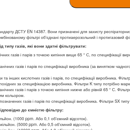
андарту ДСТУ EN 14387. Вони призначені для захисту респіраторних 
комбінованому фільтрі об'єднані протиаерозольний і протигазовий фі
 типу газів, які вони здатні фільтрувати:
чних газів і парів з точкою кипіння вище 65 ° С, по специфікації ви
нічних газів і парів по специфікації виробника (за винятком чадног
и та інших кислотних газів і парів, по специфікації виробника. Філ
о похідних за специфікацією виробника. Фільтри K типу потрібно ма
нічних газів і парів з точкою кипіння нижче або рівній 65 ° С. Філь
им кольором.
позначених газів і парів по специфікації виробника. Фільтри SX ти
відповідно до ємністю фільтру:
ільйон. (1000 ppm. Або 0,1 об'ємний відсоток).
 мільйон. (5000 ppm. Або 0,5 об'ємний відсоток).
 мільйон. (10000 ppm. Або 1,0 об'ємний відсоток).