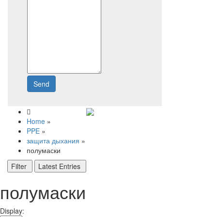
Send
Write to us
Home
»
PPE
»
защита дыхания
»
полумаски
Filter
Latest Entries
полумаски
Display: