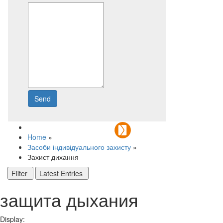
Send
Write to us
Home
»
Засоби індивідуального захисту
»
Захист дихання
Filter
Latest Entries
защита дыхания
Display: