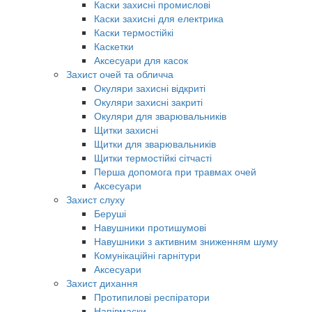
Каски захисні промислові
Каски захисні для електрика
Каски термостійкі
Каскетки
Аксесуари для касок
Захист очей та обличча
Окуляри захисні відкриті
Окуляри захисні закриті
Окуляри для зварювальників
Щитки захисні
Щитки для зварювальників
Щитки термостійкі сітчасті
Перша допомога при травмах очей
Аксесуари
Захист слуху
Беруші
Навушники протишумові
Навушники з активним зниженням шуму
Комунікаційні гарнітури
Аксесуари
Захист дихання
Протипилові респіратори
Напівмаски