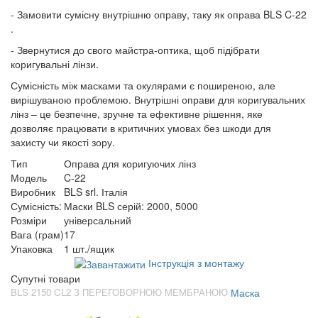
- Замовити сумісну внутрішню оправу, таку як оправа BLS C-22
.
- Звернутися до свого майстра-оптика, щоб підібрати
коригувальні лінзи.
Сумісність між масками та окулярами є поширеною, але
вирішуваною проблемою. Внутрішні оправи для коригувальних
лінз – це безпечне, зручне та ефективне рішення, яке
дозволяє працювати в критичних умовах без шкоди для
захисту чи якості зору.
Тип
Оправа для коригуючих лінз
Модель
C-22
Виробник
BLS srl. Італія
Сумісність:
Маски BLS серій: 2000, 5000
Розміри
універсальний
Вага (грам)
17
Упаковка
1 шт./ящик
Інструкція з монтажу
Супутні товари
BLS 2150 CL2 З ПЕРЕГОВОРНОЮ МЕМБРАНОЮ
Маска