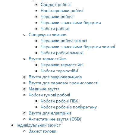
Сандалі робочі
Напівчеревики робочі
Черевики робочі
Черевики з високими берцями
Чоботи робочі
Спецвзуття зимове
Черевики робочі зимові
Черевики з високими берцями зимові
Чоботи робочі зимові
Взуття термостійке
Черевики термостійкі
Чоботи термостійкі
Взуття для зварювальників
Взуття для харчової промисловості
Медичне взуття
Чоботи гумові робочі
Чоботи робочі ПВХ
Чоботи робочі з поліуретану
Взуття для електриків
Антистатичне взуття (ESD)
Індивідуальний захист
Захист голови