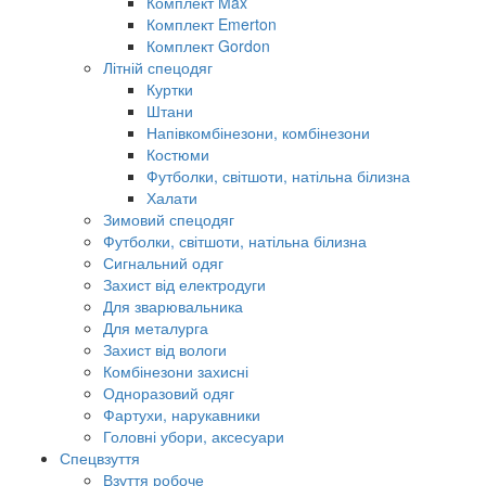
Комплект Max
Комплект Emerton
Комплект Gordon
Літній спецодяг
Куртки
Штани
Напівкомбінезони, комбінезони
Костюми
Футболки, світшоти, натільна білизна
Халати
Зимовий спецодяг
Футболки, світшоти, натільна білизна
Сигнальний одяг
Захист від електродуги
Для зварювальника
Для металурга
Захист від вологи
Комбінезони захисні
Одноразовий одяг
Фартухи, нарукавники
Головні убори, аксесуари
Спецвзуття
Взуття робоче