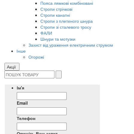
Пояса лямкові комбіновані
Стропи стрічкові
Стропи канатні
Стропи з плетеного шнура
Стропи зі сталевого тросу
ФАЛИ
Шнури та мотузки
Захист від ураження електричним струмом
Інше
Огорожі
Акції
Ім'я
Email
Телефон
Опишіть Ваш запит