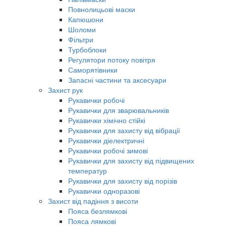
Повнолицьові маски
Капюшони
Шоломи
Фільтри
Турбоблоки
Регулятори потоку повітря
Саморятівники
Запасні частини та аксесуари
Захист рук
Рукавички робочі
Рукавички для зварювальників
Рукавички хімічно стійкі
Рукавички для захисту від вібрації
Рукавички діелектричні
Рукавички робочі зимові
Рукавички для захисту від підвищених
температур
Рукавички для захисту від порізів
Рукавички одноразові
Захист від падіння з висоти
Пояса безлямкові
Пояса лямкові