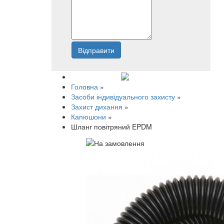
Відправити
Напишіть нам
Головна
»
Засоби індивідуального захисту
»
Захист дихання
»
Капюшони
»
Шланг повітряний EPDM