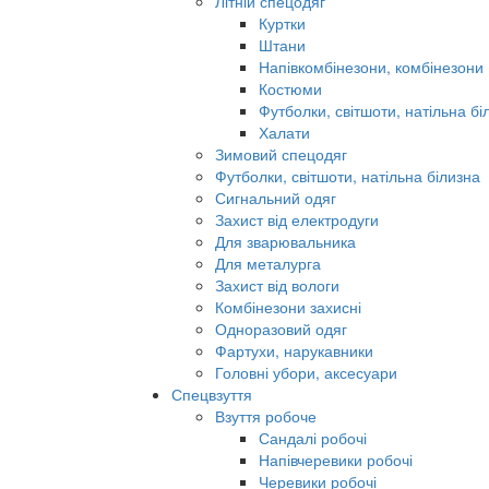
Літній спецодяг
Куртки
Штани
Напівкомбінезони, комбінезони
Костюми
Футболки, світшоти, натільна бі
Халати
Зимовий спецодяг
Футболки, світшоти, натільна білизна
Сигнальний одяг
Захист від електродуги
Для зварювальника
Для металурга
Захист від вологи
Комбінезони захисні
Одноразовий одяг
Фартухи, нарукавники
Головні убори, аксесуари
Спецвзуття
Взуття робоче
Сандалі робочі
Напівчеревики робочі
Черевики робочі