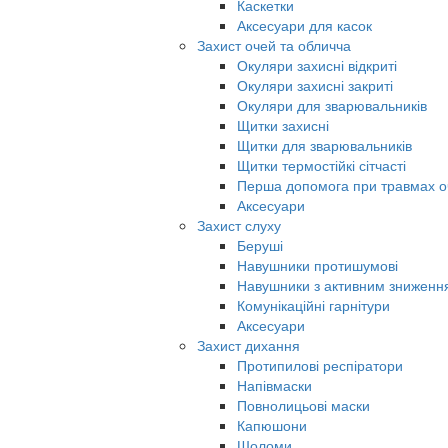
Каскетки
Аксесуари для касок
Захист очей та обличча
Окуляри захисні відкриті
Окуляри захисні закриті
Окуляри для зварювальників
Щитки захисні
Щитки для зварювальників
Щитки термостійкі сітчасті
Перша допомога при травмах о
Аксесуари
Захист слуху
Беруші
Навушники протишумові
Навушники з активним знижен
Комунікаційні гарнітури
Аксесуари
Захист дихання
Протипилові респіратори
Напівмаски
Повнолицьові маски
Капюшони
Шоломи