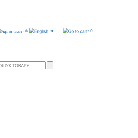
uk
en
• 0