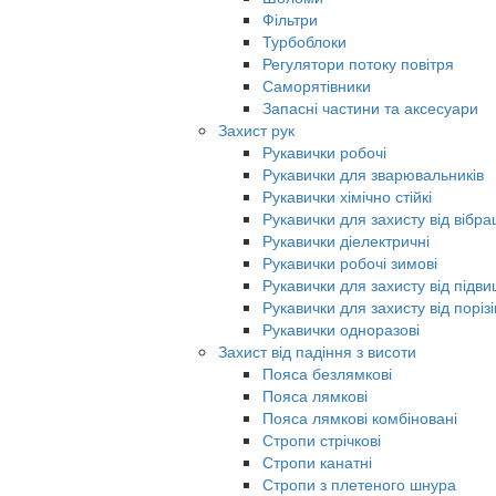
Фільтри
Турбоблоки
Регулятори потоку повітря
Саморятівники
Запасні частини та аксесуари
Захист рук
Рукавички робочі
Рукавички для зварювальників
Рукавички хімічно стійкі
Рукавички для захисту від вібрац
Рукавички діелектричні
Рукавички робочі зимові
Рукавички для захисту від під
Рукавички для захисту від порізі
Рукавички одноразові
Захист від падіння з висоти
Пояса безлямкові
Пояса лямкові
Пояса лямкові комбіновані
Стропи стрічкові
Стропи канатні
Стропи з плетеного шнура