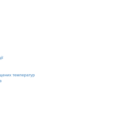
ії
вищених температур
в