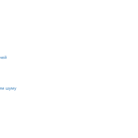
чей
ням шуму