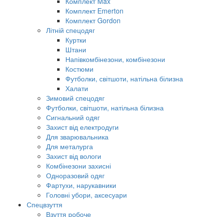
Комплект Max
Комплект Emerton
Комплект Gordon
Літній спецодяг
Куртки
Штани
Напівкомбінезони, комбінезони
Костюми
Футболки, світшоти, натільна білизна
Халати
Зимовий спецодяг
Футболки, світшоти, натільна білизна
Сигнальний одяг
Захист від електродуги
Для зварювальника
Для металурга
Захист від вологи
Комбінезони захисні
Одноразовий одяг
Фартухи, нарукавники
Головні убори, аксесуари
Спецвзуття
Взуття робоче