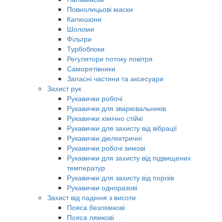
Повнолицьові маски
Капюшони
Шоломи
Фільтри
Турбоблоки
Регулятори потоку повітря
Саморятівники
Запасні частини та аксесуари
Захист рук
Рукавички робочі
Рукавички для зварювальників
Рукавички хімічно стійкі
Рукавички для захисту від вібрації
Рукавички діелектричні
Рукавички робочі зимові
Рукавички для захисту від підвищених
температур
Рукавички для захисту від порізів
Рукавички одноразові
Захист від падіння з висоти
Пояса безлямкові
Пояса лямкові