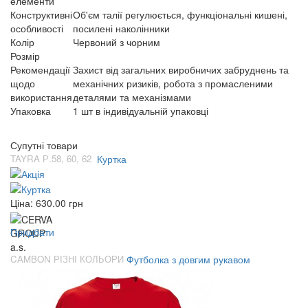
елементи
Конструктивні
Об'єм талії регулюється, функціональні кишені,
особливості
посилені наколінники
Колір
Червоний з чорним
Розмір
Рекомендації
Захист від загальних виробничих забруднень та
щодо
механічних ризиків, робота з промасленими
використання
деталями та механізмами
Упаковка
1 шт в індивідуальній упаковці
Супутні товари
TAYRA Р.58, 60, 62
Куртка
Ціна:
630.00
грн
Придбати
CAMBON РІЗНІ КОЛЬОРИ
Футболка з довгим рукавом