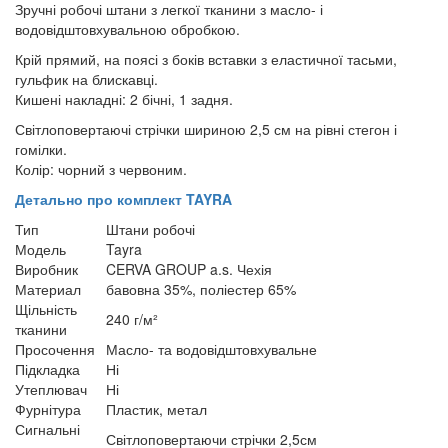
Зручні робочі штани з легкої тканини з масло- і
водовідштовхувальною обробкою.
Крій прямий, на поясі з боків вставки з еластичної тасьми,
гульфик на блискавці.
Кишені накладні: 2 бічні, 1 задня.
Світлоповертаючі стрічки шириною 2,5 см на рівні стегон і
гомілки.
Колір: чорний з червоним.
Детально про комплект TAYRA
Тип
Штани робочі
Модель
Tayra
Виробник
CERVA GROUP a.s. Чехія
Материал
бавовна 35%, поліестер 65%
Щільність
240 г/м²
тканини
Просочення
Масло- та водовідштовхувальне
Підкладка
Ні
Утеплювач
Ні
Фурнітура
Пластик, метал
Сигнальні
Світлоповертаючи стрічки 2,5см