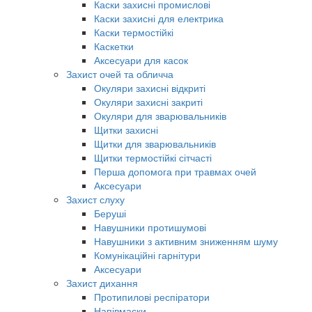
Каски захисні промислові
Каски захисні для електрика
Каски термостійкі
Каскетки
Аксесуари для касок
Захист очей та обличча
Окуляри захисні відкриті
Окуляри захисні закриті
Окуляри для зварювальників
Щитки захисні
Щитки для зварювальників
Щитки термостійкі сітчасті
Перша допомога при травмах очей
Аксесуари
Захист слуху
Беруші
Навушники протишумові
Навушники з активним зниженням шуму
Комунікаційні гарнітури
Аксесуари
Захист дихання
Протипилові респіратори
Напівмаски