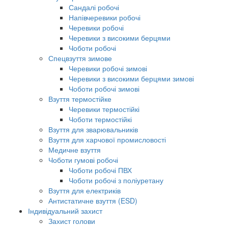
Сандалі робочі
Напівчеревики робочі
Черевики робочі
Черевики з високими берцями
Чоботи робочі
Спецвзуття зимове
Черевики робочі зимові
Черевики з високими берцями зимові
Чоботи робочі зимові
Взуття термостійке
Черевики термостійкі
Чоботи термостійкі
Взуття для зварювальників
Взуття для харчової промисловості
Медичне взуття
Чоботи гумові робочі
Чоботи робочі ПВХ
Чоботи робочі з поліуретану
Взуття для електриків
Антистатичне взуття (ESD)
Індивідуальний захист
Захист голови